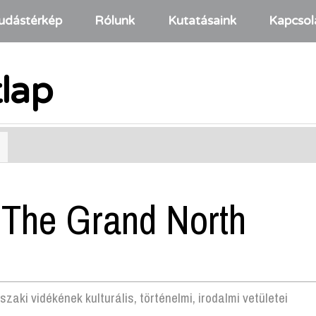
udástérkép
Rólunk
Kutatásaink
Kapcsol
tlap
The Grand North
aki vidékének kulturális, történelmi, irodalmi vetületei