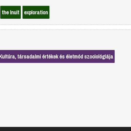
the Inuit
exploration
Kultúra, társadalmi értékek és életmód szociológiája