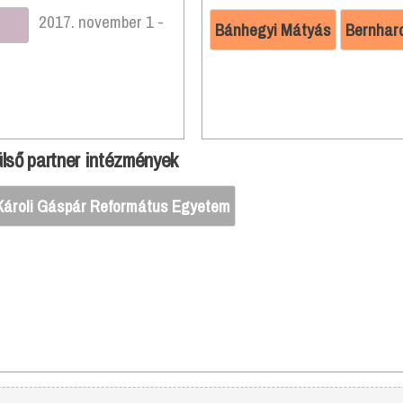
2017. november 1 -
Bánhegyi Mátyás
Bernhar
lső partner intézmények
Károli Gáspár Református Egyetem