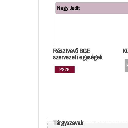
Nagy Judit
Résztvevő BGE
Kü
szervezeti egységek
PSZK
Tárgyszavak