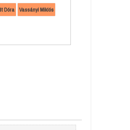
dt Dóra
Vassányi Miklós