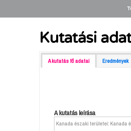
T
Kutatási ada
A kutatás fő adatai
Eredmények
A kutatás leírása
Kanada északi területei: Kanada ész