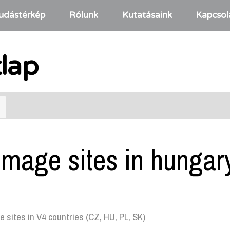
udástérkép
Rólunk
Kutatásaink
Kapcsol
tlap
image sites in hungar
sites in V4 countries (CZ, HU, PL, SK)