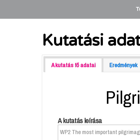
T
Kutatási ada
A kutatás fő adatai
Eredmények
Pilgr
A kutatás leírása
WP2 The most important pilgrimage 