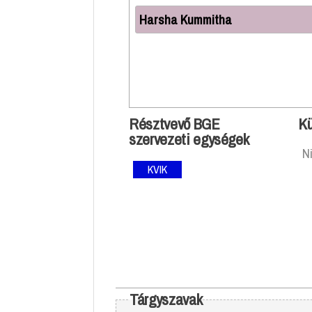
Harsha Kummitha
Résztvevő BGE
Kü
szervezeti egységek
N
KVIK
Tárgyszavak