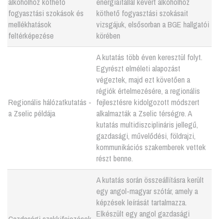
alkoholhoz köthető
energiaitallal kevert alkoholhoz
fogyasztási szokások és
köthető fogyasztási szokásait
mellékhatások
vizsgájuk, elsősorban a BGE hallgatói
feltérképezése
körében
A kutatás több éven keresztül folyt.
Egyrészt elméleti alapozást
végeztek, majd ezt követően a
régiók értelmezésére, a regionális
Regionális hálózatkutatás -
fejlesztésre kidolgozott módszert
a Zselic példája
alkalmazták a Zselic térségre. A
kutatás multidiszciplináris jellegű,
gazdasági, művelődési, földrajzi,
kommunikációs szakemberek vettek
részt benne.
A kutatás során összeállításra került
egy angol-magyar szótár, amely a
képzések leírását tartalmazza.
Elkészült egy angol gazdasági
Gazdasági szakkifejezések