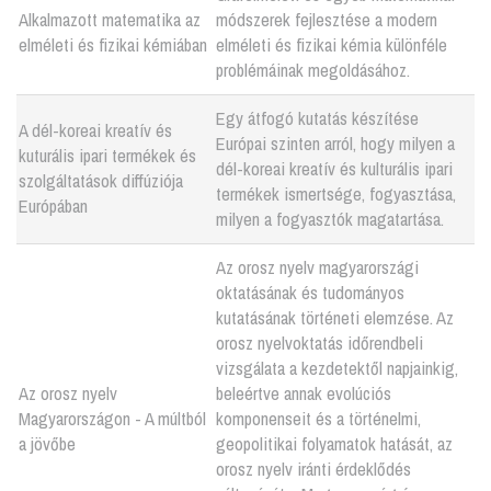
Alkalmazott matematika az
módszerek fejlesztése a modern
elméleti és fizikai kémiában
elméleti és fizikai kémia különféle
problémáinak megoldásához.
Egy átfogó kutatás készítése
A dél-koreai kreatív és
Európai szinten arról, hogy milyen a
kuturális ipari termékek és
dél-koreai kreatív és kulturális ipari
szolgáltatások diffúziója
termékek ismertsége, fogyasztása,
Európában
milyen a fogyasztók magatartása.
Az orosz nyelv magyarországi
oktatásának és tudományos
kutatásának történeti elemzése. Az
orosz nyelvoktatás időrendbeli
vizsgálata a kezdetektől napjainkig,
Az orosz nyelv
beleértve annak evolúciós
Magyarországon - A múltból
komponenseit és a történelmi,
a jövőbe
geopolitikai folyamatok hatását, az
orosz nyelv iránti érdeklődés