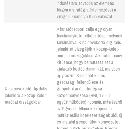
Indonéziára, továbbá az elemzés
tárgya a stratégia értelmezései a
világon, kiemelve Kína válaszát.
A kutatócsoport célja egy olyan
tanulmánykötet elkészítése, melynek
tanulmányai Kína növekedő digitális
jelenlétét vizsgálják a közép-kelet-
európai országokban. A kutatási irány
kitűzése, hogy bemutassa azt a
kialakuló kettős dinamikát, melyben
egyrészről Kína politikai és
gazdasági fellendülése és
Kína növekedő digitális
geopolitikai és stratégiai
jelenléte a közép-kelet-
kezdeményezése (BRI, 17 + 1
európai országokban
együttműködés) nyomán, másrészről
az Egyesült Államok kilépése a
multilaterális kötelezettségek alól, új
és instabil geopolitikai környezetet
teremt a KKE országaiban. Kérdés