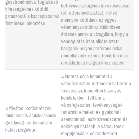
gasztronómiával foglalkozó
befolyásolja fogyasztói szokásaikat
hírességekhez kötődő
(pl.: étteremválasztás), illetve
paraszociális kapcsolatainak
mennyire kötődnek az egyes
felmérése, elemzése
véleményalkotóhoz. Különösen
érdekes annak a vizsgálata, hogy a
vendéglátás iránt elkötelezett
hallgatók milyen preferenciákkal
rendelkeznek ezen a területen más
érdeklődésű hallgatókhoz képest.
A kutatás célja bemutatni a
városfejlesztés történelmi hátterét a
fővárosban, kiemelten bizonyos
kerületekben, feltárni a
városfejlesztési tevékenységek
A fővárosi kerületrészek
tartalmát elméleti és gyakorlati
funkcionális átalakulásának
szempontból, eszközrendszerét és
gazdasági és társadalmi
sokirányú hatásait. A városi terek
hatásvizsgálata
megújításának célrendszereit