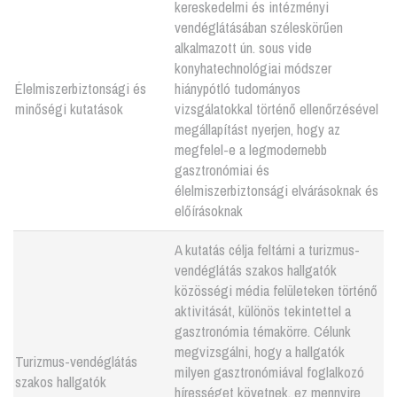
kereskedelmi és intézményi
vendéglátásában széleskörűen
alkalmazott ún. sous vide
konyhatechnológiai módszer
Élelmiszerbiztonsági és
hiánypótló tudományos
minőségi kutatások
vizsgálatokkal történő ellenőrzésével
megállapítást nyerjen, hogy az
megfelel-e a legmodernebb
gasztronómiai és
élelmiszerbiztonsági elvárásoknak és
előírásoknak
A kutatás célja feltárni a turizmus-
vendéglátás szakos hallgatók
közösségi média felületeken történő
aktivitását, különös tekintettel a
gasztronómia témakörre. Célunk
megvizsgálni, hogy a hallgatók
Turizmus-vendéglátás
milyen gasztronómiával foglalkozó
szakos hallgatók
hírességet követnek, ez mennyire