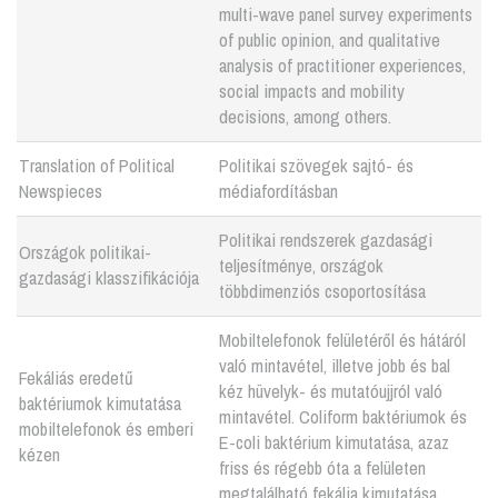
multi-wave panel survey experiments
of public opinion, and qualitative
analysis of practitioner experiences,
social impacts and mobility
decisions, among others.
Translation of Political
Politikai szövegek sajtó- és
Newspieces
médiafordításban
Politikai rendszerek gazdasági
Országok politikai-
teljesítménye, országok
gazdasági klasszifikációja
többdimenziós csoportosítása
Mobiltelefonok felületéről és hátáról
való mintavétel, illetve jobb és bal
Fekáliás eredetű
kéz hüvelyk- és mutatóujjról való
baktériumok kimutatása
mintavétel. Coliform baktériumok és
mobiltelefonok és emberi
E-coli baktérium kimutatása, azaz
kézen
friss és régebb óta a felületen
megtalálható fekália kimutatása.