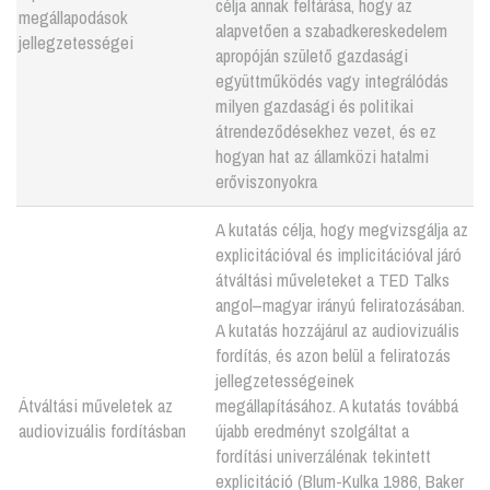
célja annak feltárása, hogy az
megállapodások
alapvetően a szabadkereskedelem
jellegzetességei
apropóján születő gazdasági
együttműködés vagy integrálódás
milyen gazdasági és politikai
átrendeződésekhez vezet, és ez
hogyan hat az államközi hatalmi
erőviszonyokra
A kutatás célja, hogy megvizsgálja az
explicitációval és implicitációval járó
átváltási műveleteket a TED Talks
angol–magyar irányú feliratozásában.
A kutatás hozzájárul az audiovizuális
fordítás, és azon belül a feliratozás
jellegzetességeinek
Átváltási műveletek az
megállapításához. A kutatás továbbá
audiovizuális fordításban
újabb eredményt szolgáltat a
fordítási univerzálénak tekintett
explicitáció (Blum-Kulka 1986, Baker