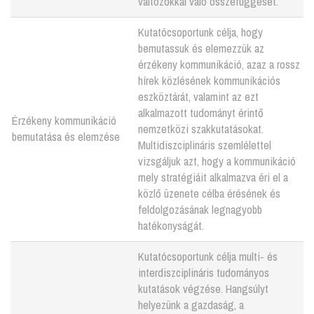
változókkal való összefüggését.
Kutatócsoportunk célja, hogy
bemutassuk és elemezzük az
érzékeny kommunikáció, azaz a rossz
hírek közlésének kommunikációs
eszköztárát, valamint az ezt
alkalmazott tudományt érintő
Érzékeny kommunikáció
nemzetközi szakkutatásokat.
bemutatása és elemzése
Multidiszciplináris szemlélettel
vizsgáljuk azt, hogy a kommunikáció
mely stratégiáit alkalmazva éri el a
közlő üzenete célba érésének és
feldolgozásának legnagyobb
hatékonyságát.
Kutatócsoportunk célja multi- és
interdiszciplináris tudományos
kutatások végzése. Hangsúlyt
helyezünk a gazdaság, a