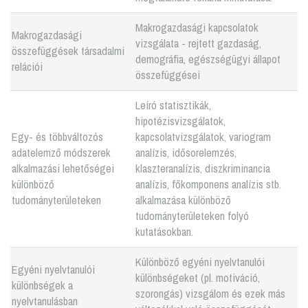
Makrogazdasági kapcsolatok
Makrogazdasági
vizsgálata - rejtett gazdaság,
összefüggések társadalmi
demográfia, egészségügyi állapot
relációi
összefüggései
Leíró statisztikák,
hipotézisvizsgálatok,
Egy- és többváltozós
kapcsolatvizsgálatok, variogram
adatelemző módszerek
analízis, idősorelemzés,
alkalmazási lehetőségei
klaszteranalízis, diszkriminancia
különböző
analízis, főkomponens analízis stb.
tudományterületeken
alkalmazása különböző
tudományterületeken folyó
kutatásokban.
Különböző egyéni nyelvtanulói
Egyéni nyelvtanulói
különbségeket (pl. motiváció,
különbségek a
szorongás) vizsgálom és ezek más
nyelvtanulásban