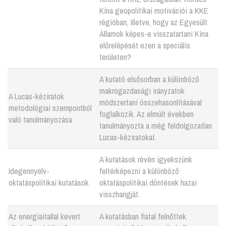
Kína geopolitikai motivációi a KKE
régióban, illetve, hogy az Egyesült
Államok képes-e visszatartani Kína
előrelépését ezen a speciális
területen?
A kutató elsősorban a különböző
makrogazdasági irányzatok
A Lucas-kéziratok
módszertani összehasonlításával
metodológiai szempontból
foglalkozik. Az elmúlt években
való tanulmányozása
tanulmányozta a még feldolgozatlan
Lucas-kéziratokat.
A kutatások révén igyekszünk
Idegennyelv-
feltérképezni a különböző
oktatáspolitikai kutatások
oktatáspolitikai döntések hazai
visszhangját.
Az energiaitallal kevert
A kutatásban fiatal felnőttek