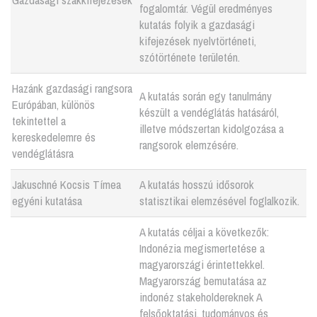
fogalomtár. Végül eredményes
kutatás folyik a gazdasági
kifejezések nyelvtörténeti,
szótörténete területén.
Hazánk gazdasági rangsora
A kutatás során egy tanulmány
Európában, különös
készült a vendéglátás hatásáról,
tekintettel a
illetve módszertan kidolgozása a
kereskedelemre és
rangsorok elemzésére.
vendéglátásra
Jakuschné Kocsis Tímea
A kutatás hosszú idősorok
egyéni kutatása
statisztikai elemzésével foglalkozik.
A kutatás céljai a következők:
Indonézia megismertetése a
magyarországi érintettekkel.
Magyarország bemutatása az
indonéz stakeholdereknek A
felsőoktatási, tudományos és