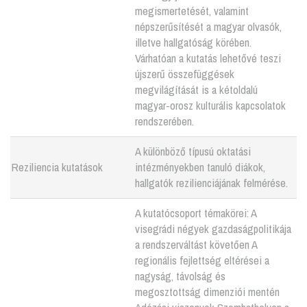
megismertetését, valamint
népszerűsítését a magyar olvasók,
illetve hallgatóság körében.
Várhatóan a kutatás lehetővé teszi
újszerű összefüggések
megvilágítását is a kétoldalú
magyar-orosz kulturális kapcsolatok
rendszerében.
A különböző típusú oktatási
Reziliencia kutatások
intézményekben tanuló diákok,
hallgatók rezilienciájának felmérése.
A kutatócsoport témakörei: A
visegrádi négyek gazdaságpolitikája
a rendszerváltást követően A
regionális fejlettség eltérései a
nagyság, távolság és
megosztottság dimenziói mentén