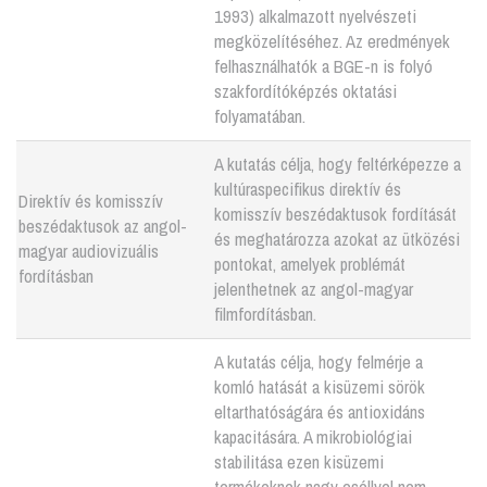
1993) alkalmazott nyelvészeti
megközelítéséhez. Az eredmények
felhasználhatók a BGE-n is folyó
szakfordítóképzés oktatási
folyamatában.
A kutatás célja, hogy feltérképezze a
kultúraspecifikus direktív és
Direktív és komisszív
komisszív beszédaktusok fordítását
beszédaktusok az angol-
és meghatározza azokat az ütközési
magyar audiovizuális
pontokat, amelyek problémát
fordításban
jelenthetnek az angol-magyar
filmfordításban.
A kutatás célja, hogy felmérje a
komló hatását a kisüzemi sörök
eltarthatóságára és antioxidáns
kapacitására. A mikrobiológiai
stabilitása ezen kisüzemi
termékeknek nagy eséllyel nem