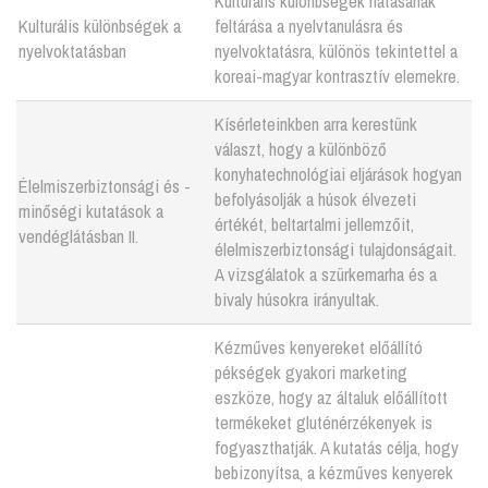
Kulturális különbségek hatásának
Kulturális különbségek a
feltárása a nyelvtanulásra és
nyelvoktatásban
nyelvoktatásra, különös tekintettel a
koreai-magyar kontrasztív elemekre.
Kísérleteinkben arra kerestünk
választ, hogy a különböző
konyhatechnológiai eljárások hogyan
Élelmiszerbiztonsági és -
befolyásolják a húsok élvezeti
minőségi kutatások a
értékét, beltartalmi jellemzőit,
vendéglátásban II.
élelmiszerbiztonsági tulajdonságait.
A vizsgálatok a szürkemarha és a
bivaly húsokra irányultak.
Kézműves kenyereket előállító
pékségek gyakori marketing
eszköze, hogy az általuk előállított
termékeket gluténérzékenyek is
fogyaszthatják. A kutatás célja, hogy
bebizonyítsa, a kézműves kenyerek