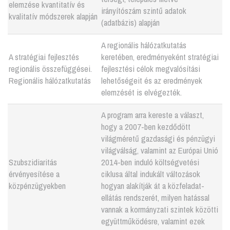
elemzése kvantitatív és
irányítószám szintű adatok
kvalitatív módszerek alapján
(adatbázis) alapján
A regionális hálózatkutatás
A stratégiai fejlesztés
keretében, eredményeként stratégiai
regionális összefüggései.
fejlesztési célok megvalósítási
Regionális hálózatkutatás
lehetőségeit és az eredmények
elemzését is elvégezték.
A program arra kereste a választ,
hogy a 2007-ben kezdődött
világméretű gazdasági és pénzügyi
világválság, valamint az Európai Unió
Szubszidiaritás
2014-ben induló költségvetési
érvényesítése a
ciklusa által indukált változások
közpénzügyekben
hogyan alakítják át a közfeladat-
ellátás rendszerét, milyen hatással
vannak a kormányzati szintek közötti
együttműködésre, valamint ezek