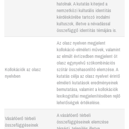
hatolnak. A kutatás kiterjed a
nemzetközi kulturális identitás
kérdéskörébe tartozó irodalmi
kultuszok, illetve a névadással
összefüggő identitás témájára is.
Az olasz nyelven megjelent
kollokáció-elméleti művek, valamint
az elmúlt évtizedben megjelent öt
olasz egynyelvű szókombinációs
Kollokációk az olasz
szótár összehasonlító elemzése. A
nyelvben
kutatás célja az olasz nyelvet érintő
elméleti kutatások eredményeinek
bemutatása, valamint a kollokációk
lexikográfiai megjelenítésében rejlő
lehetőségek értékelése.
A vásárlóerő térbeli
Vásárlóerő térbeli
összefüggéseinek elemzése
összefüggéseinek
térségi, település illetve