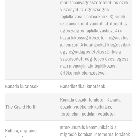
mért tápanyagösszetételét, és ezek
viszonyát az egészséges
táplálkozási ajánlásokhoz, 3) séfek,
szakácsok motivációit, attitűdjét az
egészséges táplálkozáshoz, 4) a
hazai lakosság készétel-fogyasztás
jellemzőit. A kutatásokat kiegészítjük
egy egyadagos ételkiszállításra
szakosodott cég teljes éves, egész
napi menüajánlata táplálkozási
értékeinek elemzésével.
Kanada kutatások
Kanadisztikai kutatások
Kanada északi területei: Kanada
The Grand North
északi vidékének kulturális,
történelmi, irodalmi vetületei
Interkulturális kommunikáció a
Kultúra, migráció,
migráció korában. Internetes források