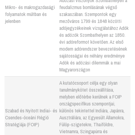
Adózási viszonyok Szombathelyen a
Mikro- és makrogazdasági
feudalizmus bomlásának végső
folyamatok múltban és
szakaszában. Szempontok egy
jelenben
mezőváros 1799 és 1848 közötti
adójegyzékeinek vizsgálatához Adók
és adózók Szombathelyen az 1850.
évi adóreformot követően. Az első
modern adórendszer bevezetésének
sajátosságai és néhány eredménye
Adók és adózási dilemmák a mai
Magyarországon
A kutatócsoport célja egy olyan
tanulmánykötet összeállítása,
melyben előtérbe kerülnek a FOIP
országspecifikus szempontjai,
Szabad és Nyitott Indiai- és
különös tekintettel Indiára, Japánra,
Csendes-óceáni Régió
Ausztráliára, az Egyesült Államokra,
Stratégiája (FOIP)
Fülöp-szigetekre, Thaiföldre,
Vietnamra, Szingapúrra és