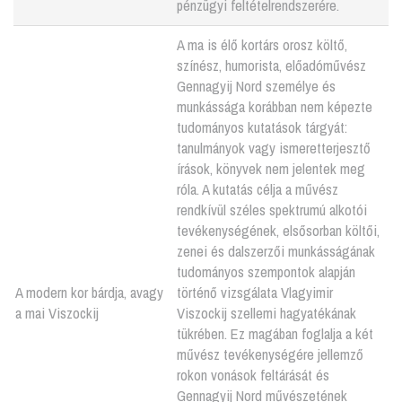
pénzügyi feltételrendszerére.
A ma is élő kortárs orosz költő,
színész, humorista, előadóművész
Gennagyij Nord személye és
munkássága korábban nem képezte
tudományos kutatások tárgyát:
tanulmányok vagy ismeretterjesztő
írások, könyvek nem jelentek meg
róla. A kutatás célja a művész
rendkívül széles spektrumú alkotói
tevékenységének, elsősorban költői,
zenei és dalszerzői munkásságának
tudományos szempontok alapján
A modern kor bárdja, avagy
történő vizsgálata Vlagyimir
a mai Viszockij
Viszockij szellemi hagyatékának
tükrében. Ez magában foglalja a két
művész tevékenységére jellemző
rokon vonások feltárását és
Gennagyij Nord művészetének