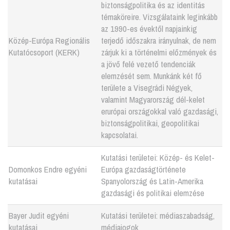
biztonságpolitika és az identitás
témaköreire. Vizsgálataink leginkább
az 1990-es évektől napjainkig
Közép-Európa Regionális
terjedő időszakra irányulnak, de nem
Kutatócsoport (KERK)
zárjuk ki a történelmi előzmények és
a jövő felé vezető tendenciák
elemzését sem. Munkánk két fő
területe a Visegrádi Négyek,
valamint Magyarország dél-kelet
erurópai országokkal való gazdasági,
biztonságpolitikai, geopolitikai
kapcsolatai.
Kutatási területei: Közép- és Kelet-
Domonkos Endre egyéni
Európa gazdaságtörténete
kutatásai
Spanyolország és Latin-Amerika
gazdasági és politikai elemzése
Bayer Judit egyéni
Kutatási területei: médiaszabadság,
kutatásai
médiajogok