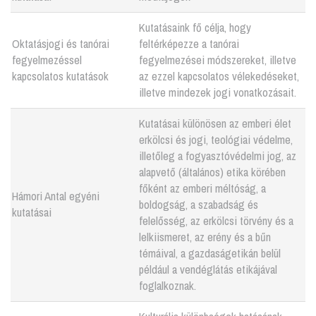
Kutatásaink fő célja, hogy
Oktatásjogi és tanórai
feltérképezze a tanórai
fegyelmezéssel
fegyelmezései módszereket, illetve
kapcsolatos kutatások
az ezzel kapcsolatos vélekedéseket,
illetve mindezek jogi vonatkozásait.
Kutatásai különösen az emberi élet
erkölcsi és jogi, teológiai védelme,
illetőleg a fogyasztóvédelmi jog, az
alapvető (általános) etika körében
főként az emberi méltóság, a
Hámori Antal egyéni
boldogság, a szabadság és
kutatásai
felelősség, az erkölcsi törvény és a
lelkiismeret, az erény és a bűn
témáival, a gazdaságetikán belül
például a vendéglátás etikájával
foglalkoznak.