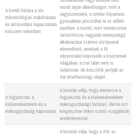
mutat olyan állandóságot, mint a
A komló hatása a sör
nagyüzemieké, a romlás folyamata
mikrobiológiai stabilitására
gyorsabban játszódhat le az előbbi
és antioxidáns kapacitására
esetben. A komló, mint természetes
kisüzemi méretben
tartósítószer, nagyobb mennyiségű
alkalmazása számos sörtípusnál
elmondható, amelyek a fő
irányvonalat képviselik a kisüzemek
világában, ezzel talán nem is
tudatosan, de készítőik javítják az
ital eltarthatósági idejét.
A kutatás célja, hogy elemezze a
A fogyasztás, a
fogyasztás és a kiskereskedelem
kiskereskedelem és a
makrogazdasági hatásait, illetve ezt
makrogazdaság kapcsolata
kiegészítse mikro szintű vizsgálatok
eredményeivel.
A kutatás célja, hogy a XXI. sz.