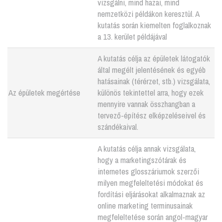
vizsgálni, mind hazai, mind
nemzetközi példákon keresztül. A
kutatás során kiemelten foglalkoznak
a 13. kerület példájával
A kutatás célja az épületek látogatók
által megélt jelentésének és egyéb
hatásainak (térérzet, stb.) vizsgálata,
Az épületek megértése
különös tekintettel arra, hogy ezek
mennyire vannak összhangban a
tervező-építész elképzeléseivel és
szándékaival.
A kutatás célja annak vizsgálata,
hogy a marketingszótárak és
internetes glosszáriumok szerzői
milyen megfeleltetési módokat és
fordítási eljárásokat alkalmaznak az
online marketing terminusainak
megfeleltetése során angol-magyar