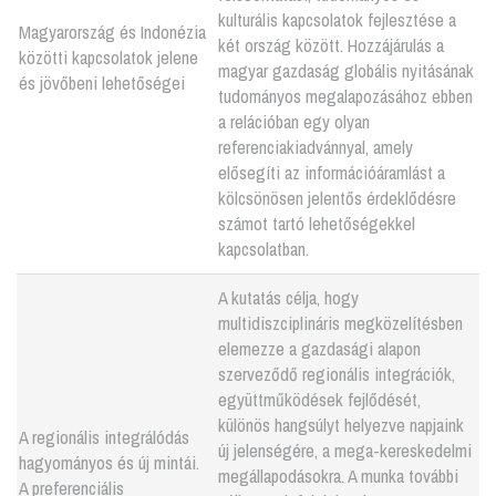
kulturális kapcsolatok fejlesztése a
Magyarország és Indonézia
két ország között. Hozzájárulás a
közötti kapcsolatok jelene
magyar gazdaság globális nyitásának
és jövőbeni lehetőségei
tudományos megalapozásához ebben
a relációban egy olyan
referenciakiadvánnyal, amely
elősegíti az információáramlást a
kölcsönösen jelentős érdeklődésre
számot tartó lehetőségekkel
kapcsolatban.
A kutatás célja, hogy
multidiszciplináris megközelítésben
elemezze a gazdasági alapon
szerveződő regionális integrációk,
együttműködések fejlődését,
különös hangsúlyt helyezve napjaink
A regionális integrálódás
új jelenségére, a mega-kereskedelmi
hagyományos és új mintái.
megállapodásokra. A munka további
A preferenciális