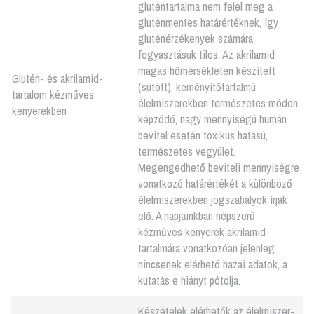
gluténtartalma nem felel meg a
gluténmentes határértéknek, így
gluténérzékenyek számára
fogyasztásuk tilos. Az akrilamid
magas hőmérsékleten készített
Glutén- és akrilamid-
(sütött), keményítőtartalmú
tartalom kézműves
élelmiszerekben természetes módon
kenyerekben
képződő, nagy mennyiségú humán
bevitel esetén toxikus hatású,
természetes vegyület.
Megengedhető beviteli mennyiségre
vonatkozó határértékét a különböző
élelmiszerekben jogszabályok írják
elő. A napjainkban népszerű
kézműves kenyerek akrilamid-
tartalmára vonatkozóan jelenleg
nincsenek elérhető hazai adatok, a
kutatás e hiányt pótolja.
Készételek elérhetők az élelmiszer-