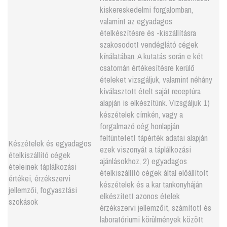
kiskereskedelmi forgalomban,
valamint az egyadagos
ételkészítésre és -kiszállításra
szakosodott vendéglátó cégek
kínálatában. A kutatás során e két
csatornán értékesítésre kerülő
ételeket vizsgáljuk, valamint néhány
kiválasztott ételt saját receptúra
alapján is elkészítünk. Vizsgáljuk 1)
készételek címkén, vagy a
forgalmazó cég honlapján
feltüntetett tápérték adatai alapján
Készételek és egyadagos
ezek viszonyát a táplálkozási
ételkiszállító cégek
ajánlásokhoz, 2) egyadagos
ételeinek táplálkozási
ételkiszállító cégek által előállított
értékei, érzékszervi
készételek és a kar tankonyháján
jellemzői, fogyasztási
elkészített azonos ételek
szokások
érzékszervi jellemzőit, számított és
laboratóriumi körülmények között