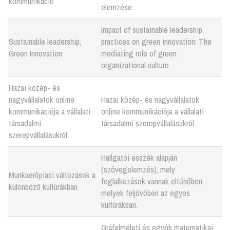
kommunikáció
elemzése.
Impact of sustainable leadership
Sustainable leadership,
practices on green innovation: The
Green Innovation
mediating role of green
organizational culture
Hazai közép- és
nagyvállalatok online
Hazai közép- és nagyvállalatok
kommunikációja a vállalati
online kommunikációja a vállalati
társadalmi
társadalmi szerepvállalásukról
szerepvállalásukról
Hallgatói esszék alapján
(szövegelemzés), mely
Munkaerőpiaci változások a
foglalkozások vannak eltűnőben,
különböző kultúrákban
melyek feljövőben az egyes
kultúrákban.
Gráfelméleti és egyéb matematikai