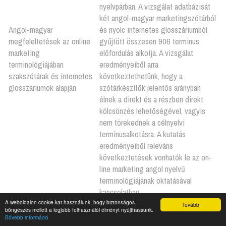
nyelvpárban. A vizsgálat adatbázisát
két angol-magyar marketingszótárból
Angol-magyar
és nyolc internetes glosszáriumból
megfeleltetések az online
gyűjtött összesen 906 terminus
marketing
előfordulás alkotja. A vizsgálat
terminológiájában
eredményeiből arra
szakszótárak és internetes
következtethetünk, hogy a
glosszáriumok alapján
szótárkészítők jelentős arányban
élnek a direkt és a részben direkt
kölcsönzés lehetőségével, vagyis
nem törekednek a célnyelvi
terminusalkotásra. A kutatás
eredményeiből releváns
következtetések vonhatók le az on-
line marketing angol nyelvű
terminológiájának oktatásával
kapcsolatban.
A weboldalon cookie-kat használunk, hogy biztonságos
Tovább
böngészés mellett a legjobb felhasználói élményt nyújthassunk.
Új típusú
A kutatás célja a jövő fehérje
Bővebb információ
fehérjealapanyagok,
alternatíváit (rovarok, algák, stb.)