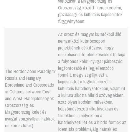
változását a Magyarország és
Oroszország közötti kereskedelmi,
gazdasági és kulturális kapcsolatok
függvényében.
Az orosz és magyar kutatókból álló
nemzetközi kutatócsoport
projektjének célkitűzése, hogy
összehasonlító elemzésekkel feltárja
a folytonos kelet-nyugat párbeszéd
legfontosabb és legjellemzőbb
The Border Zone Paradigm:
formáit, megvizsgálja ezt a
Russia and Hungary,
kapcsolatot a legkülönbözőbb
Borderland and Crossroads
kulturális határhelyzetekben, valamint
in Cultures between East
a kultúra alkotta hibrid szövegekben,
and West. Határjelenségek.
azaz olyan irodalmi művekben,
Oroszország és
képzőművészeti alkotásokban és
Magyarország kelet és
filmekben, amelyekben a
nyugat vonzásában, határok
határhelyzeti lét és a hibrid formák az
és keresztutak)
identitás problémájáig hatnak és