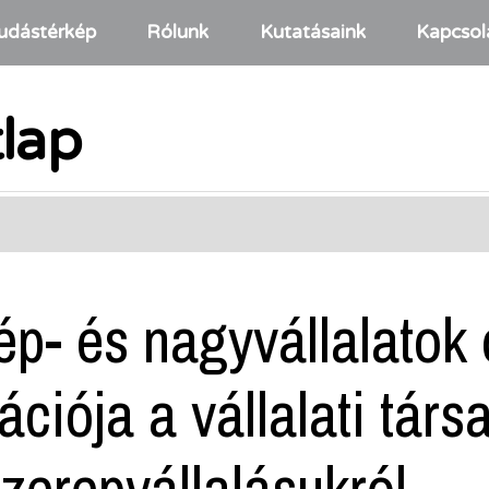
udástérkép
Rólunk
Kutatásaink
Kapcsol
tlap
p- és nagyvállalatok 
iója a vállalati társ
zerepvállalásukról