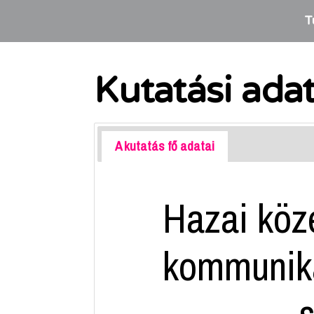
T
Kutatási ada
A kutatás fő adatai
Hazai közé
kommunikác
s