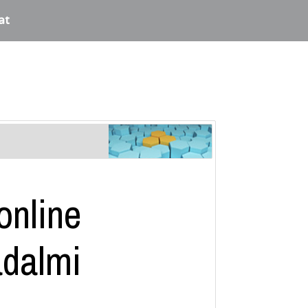
at
online
adalmi