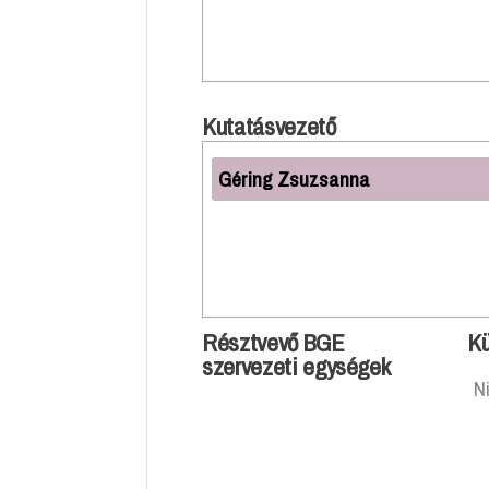
Kutatásvezető
Géring Zsuzsanna
Résztvevő BGE
Kü
szervezeti egységek
N