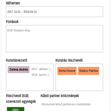
Időtartam
2017.10.01 - 2018.04.01
Források
BGE Kutatási Alap
Kutatásvezető
Kutatás résztvevői
2017. október 1 -
Zelena András
Berta Emese
Balázs Patrícia
2018. április 1
Résztvevő BGE
Külső partner intézmények
szervezeti egységek
Nincsenek külső partnerek a kutatásban
KKK