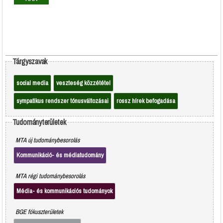
Tárgyszavak
social media
veszteség közzététel
sympatikus rendszer tónusváltozásai
rossz hírek befogadása
Tudományterületek
MTA új tudománybesorolás
Kommunikáció- és médiatudomány
MTA régi tudománybesorolás
Média- és kommunikációs tudományok
BGE fókuszterületek