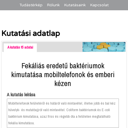
Tudástérkép
Rólunk
Kutatásaink
Kapcsolat
Kutatási adatlap
A kutatás fő adatai
Fekáliás eredetű baktériumok
kimutatása mobiltelefonok és emberi
kézen
A kutatás leírása
Mobiltelefonok felületéről és hátáról való mintavétel, illetve jobb és bal kéz
hüvelyk- és mutatóujjról való mintavétel. Coliform baktériumok és E-coli
baktérium kimutatása, azaz friss és régebb óta a felületen megtalálható
fekália kimutatása.