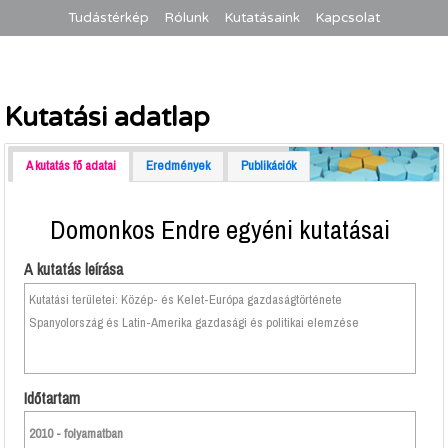
Tudástérkép
Rólunk
Kutatásaink
Kapcsolat
Kutatási adatlap
A kutatás fő adatai
Eredmények
Publikációk
Domonkos Endre egyéni kutatásai
A kutatás leírása
Kutatási területei: Közép- és Kelet-Európa gazdaságtörténete
Spanyolország és Latin-Amerika gazdasági és politikai elemzése
Időtartam
2010 - folyamatban