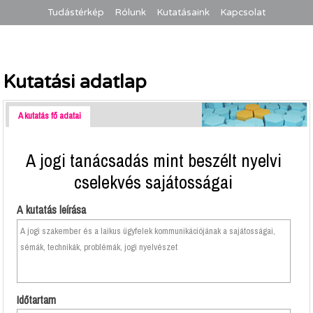
Tudástérkép
Rólunk
Kutatásaink
Kapcsolat
Kutatási adatlap
A kutatás fő adatai
A jogi tanácsadás mint beszélt nyelvi
cselekvés sajátosságai
A kutatás leírása
A jogi szakember és a laikus ügyfelek kommunikációjának a sajátosságai,
sémák, technikák, problémák, jogi nyelvészet
Időtartam