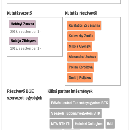
Kutatásvezető
Kutatás résztvevői
Hetényi Zsuzsa
Kalafatics Zsuzsanna
2018. szeptember 1 -
Kalavszky Zsófia
Natalja Zlidnyeva
Mikola Gyöngyi
2018. szeptember 1 -
Alexandra Urakova
Polina Korolkova
Dmitrij Poljakov
Résztvevő BGE
Külső partner intézmények
szervezeti egységek
Eötvös Loránd Tudományegyetem BTK
Szegedi Tudományegyetem BTK
MTA BTK ITI
Helsinki Collegium
IMLI