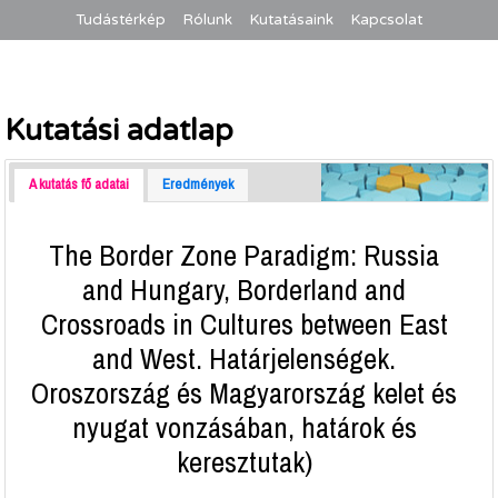
Tudástérkép
Rólunk
Kutatásaink
Kapcsolat
Kutatási adatlap
A kutatás fő adatai
Eredmények
The Border Zone Paradigm: Russia
and Hungary, Borderland and
Crossroads in Cultures between East
and West. Határjelenségek.
Oroszország és Magyarország kelet és
nyugat vonzásában, határok és
keresztutak)