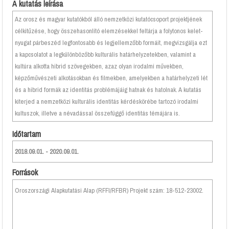
A kutatás leírása
Az orosz és magyar kutatókból álló nemzetközi kutatócsoport projektjének
célkitűzése, hogy összehasonlító elemzésekkel feltárja a folytonos kelet-
nyugat párbeszéd legfontosabb és legjellemzőbb formáit, megvizsgálja ezt
a kapcsolatot a legkülönbözőbb kulturális határhelyzetekben, valamint a
kultúra alkotta hibrid szövegekben, azaz olyan irodalmi művekben,
képzőművészeti alkotásokban és filmekben, amelyekben a határhelyzeti lét
és a hibrid formák az identitás problémájáig hatnak és hatolnak. A kutatás
kiterjed a nemzetközi kulturális identitás kérdéskörébe tartozó irodalmi
kultuszok, illetve a névadással összefüggő identitás témájára is.
Időtartam
2018.09.01. - 2020.09.01.
Források
Oroszországi Alapkutatási Alap (RFFI/RFBR) Projekt szám: 18-512-23002.