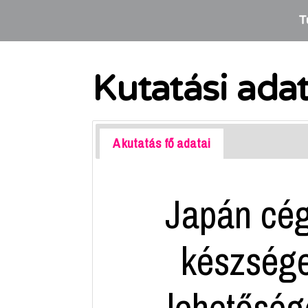
T
Kutatási ada
A kutatás fő adatai
Japán cég
készsége
lehetősége