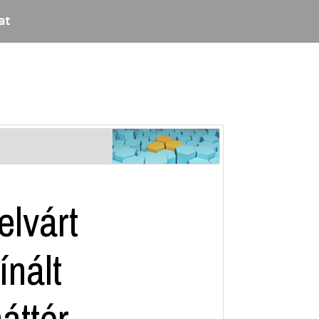
at
lvárt
ínált
áttér.