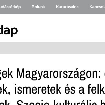
udástérkép
Rólunk
Kutatásaink
Kapcsol
tlap
ek Magyarországon: e
k, ismeretek és a felk
k. Szocio-kulturális h