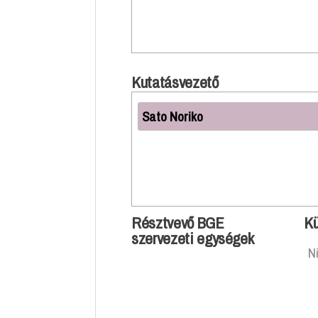
Kutatásvezető
Sato Noriko
Résztvevő BGE
Kü
szervezeti egységek
N