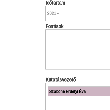
Időtartam
2021 -
Források
Kutatásvezető
Szabóné Erdélyi Éva