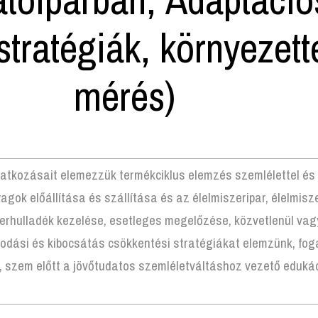
stratégiák, környezett
mérés)
atkozásait elemezzük termékciklus elemzés szemlélettel és
ok előállítása és szállítása és az élelmiszeripar, élelmis
zerhulladék kezelése, esetleges megelőzése, közvetlenül vag
odási és kibocsátás csökkentési stratégiákat elemzünk, fo
, szem előtt a jövőtudatos szemléletváltáshoz vezető edukáci