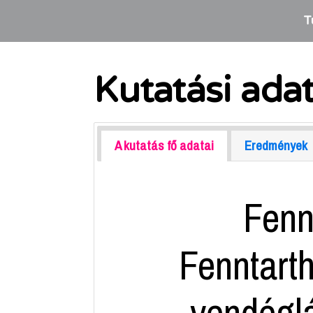
T
Kutatási ada
A kutatás fő adatai
Eredmények
Fenn
Fenntart
vendéglá