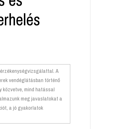
erhelés
 érzékenységvizsgálattal. A
zerek vendéglátásban történő
y közvetve, mind hatással
galmazunk meg javaslatokat a
ót, a jó gyakorlatok