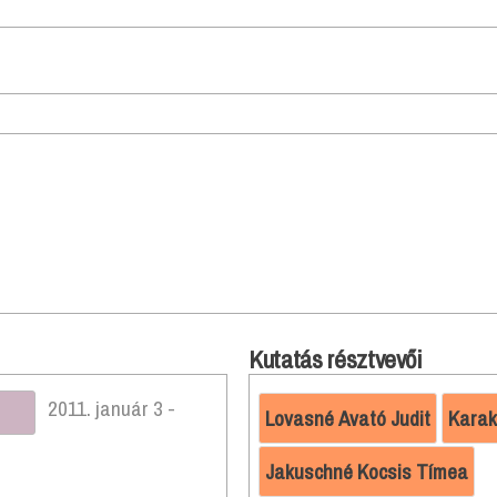
Kutatás résztvevői
2011. január 3 -
Lovasné Avató Judit
Karak
Jakuschné Kocsis Tímea