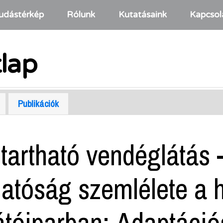
udástérkép
Rólunk
Kutatásaink
Kapcsol
tlap
Publikációk
tartható vendéglátás 
hatóság szemlélete a 
tóiparban; Adaptáció