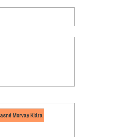
asné Morvay Klára