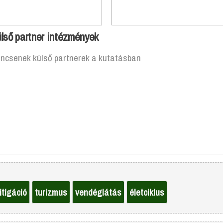
lső partner intézmények
incsenek külső partnerek a kutatásban
itigáció
turizmus
vendéglátás
életciklus