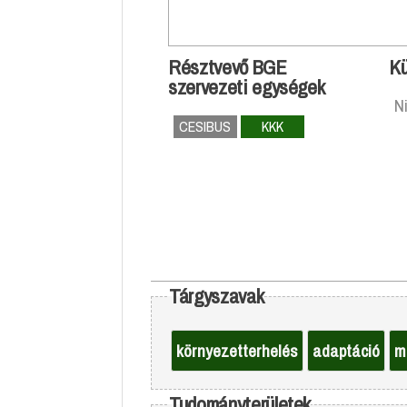
Résztvevő BGE
Kü
szervezeti egységek
N
CESIBUS
KKK
Tárgyszavak
környezetterhelés
adaptáció
m
Tudományterületek