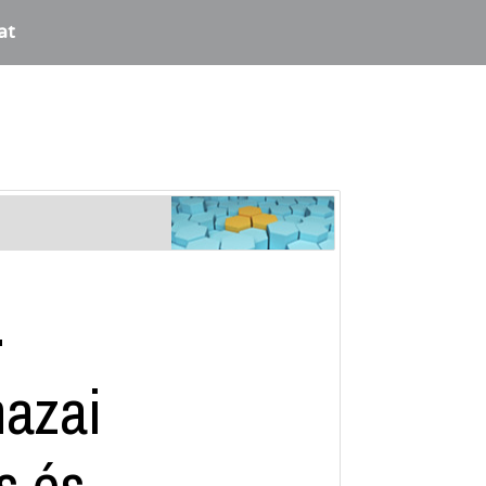
at
-
hazai
s és