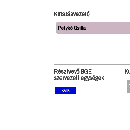
Kutatásvezető
Petykó Csilla
Résztvevő BGE
Kü
szervezeti egységek
KVIK