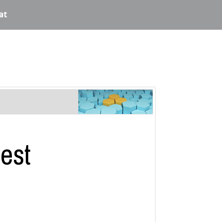
at
est