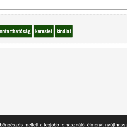
enntarthatóság
kereslet
kínálat
böngészés mellett a legjobb felhasználói élményt nyújthas