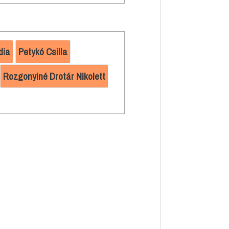
dia
Petykó Csilla
Rozgonyiné Drotár Nikolett