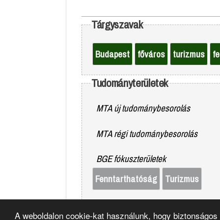
Tárgyszavak
Budapest
főváros
turizmus
f
Tudományterületek
MTA új tudománybesorolás
MTA régi tudománybesorolás
BGE fókuszterületek
Fenntarthatóság
Turizmus
A weboldalon cookie-kat használunk, hogy biztonságos 