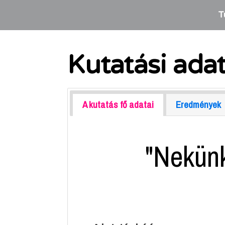
T
Kutatási ada
A kutatás fő adatai
Eredmények
"Nekünk