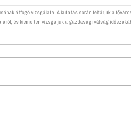
ának átfogó vizsgálata. A kutatás során feltárjuk a főváros j
daláról, és kiemelten vizsgáljuk a gazdasági válság időszaká