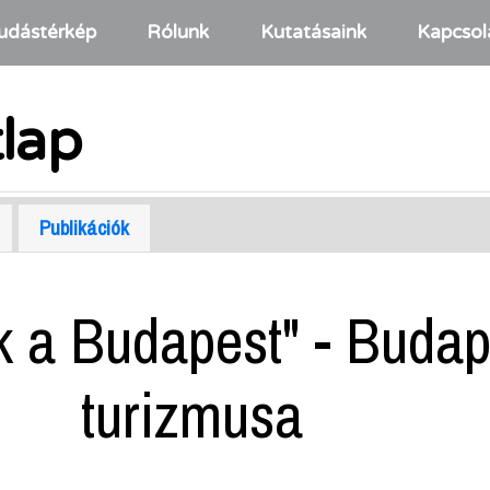
udástérkép
Rólunk
Kutatásaink
Kapcsol
tlap
Publikációk
 a Budapest" - Budap
turizmusa