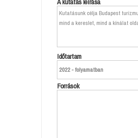
A kutatás leírása
Kutatásunk célja Budapest turizmus
mind a kereslet, mind a kínálat ol
Időtartam
2022 - folyamatban
Források