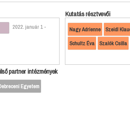
Kutatás résztvevői
2022. január 1 -
Nagy Adrienne
Szeidl Klau
Schultz Éva
Szalók Csilla
lső partner intézmények
Debreceni Egyetem