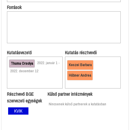
Források
Kutatásvezető
Kutatás résztvevői
2022. január 1 -
Thuma Orsolya
Keszei Barbara
2022. december 12
Hübner Andrea
Résztvevő BGE
Külső partner intézmények
szervezeti egységek
Nincsenek külső partnerek a kutatásban
KVIK