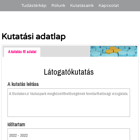
Tudástérkép
Rólunk
Kutatásaink
Kapcsolat
Kutatási adatlap
A kutatás fő adatai
Látogatókutatás
A kutatás leírása
A Budakeszi Vadaspark megközelíthetőségének fenntarthatósági vizsgálata.
Időtartam
2022 - 2022