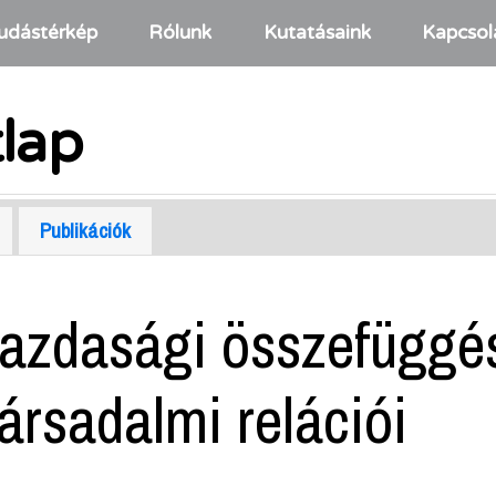
udástérkép
Rólunk
Kutatásaink
Kapcsol
tlap
Publikációk
azdasági összefüggé
társadalmi relációi