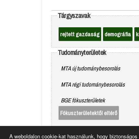
Tárgyszavak
rejtett gazdaság
demográfia
k
Tudományterületek
MTA új tudománybesorolás
MTA régi tudománybesorolás
BGE fókuszterületek
Fókuszterületektől eltérő
A weboldalon cookie-kat használunk, hogy biztonságos 