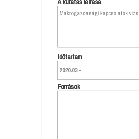
A kutatás leírása
Makrogazdasági kapcsolatok vizsg
Időtartam
2020.03 -
Források