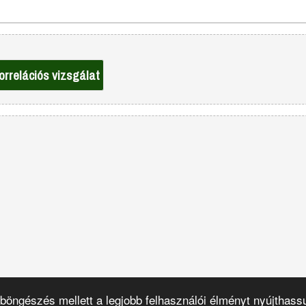
orrelációs vizsgálat
böngészés mellett a legjobb felhasználói élményt nyújthas