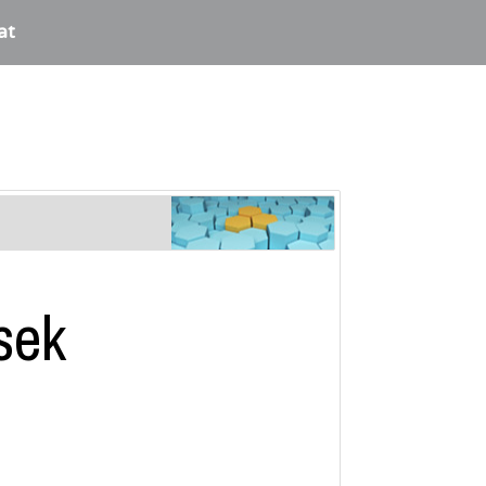
at
sek