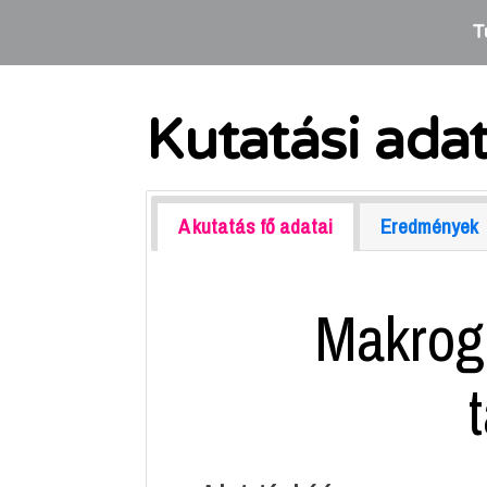
T
Kutatási ada
A kutatás fő adatai
Eredmények
Makrog