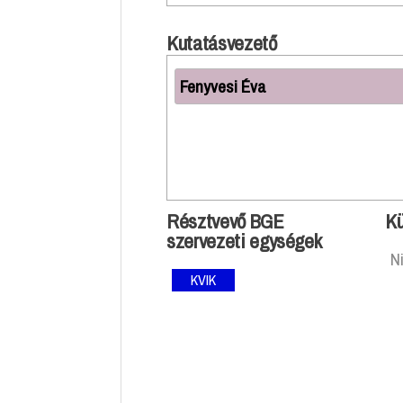
Kutatásvezető
Fenyvesi Éva
Résztvevő BGE
Kü
szervezeti egységek
N
KVIK