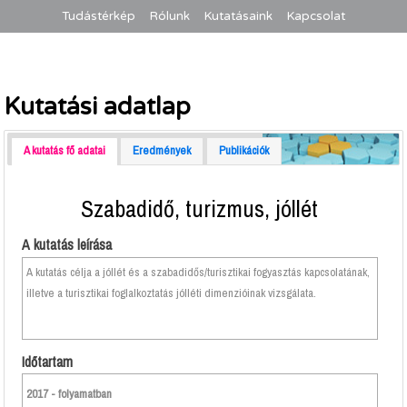
Tudástérkép
Rólunk
Kutatásaink
Kapcsolat
Kutatási adatlap
A kutatás fő adatai
Eredmények
Publikációk
Szabadidő, turizmus, jóllét
A kutatás leírása
A kutatás célja a jóllét és a szabadidős/turisztikai fogyasztás kapcsolatának,
illetve a turisztikai foglalkoztatás jólléti dimenzióinak vizsgálata.
Időtartam
2017 - folyamatban