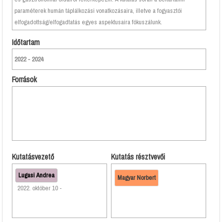
paraméterek humán táplálkozási vonatkozásaira, illetve a fogyasztói
elfogadottság/elfogadtatás egyes aspektusaira fókuszálunk.
Időtartam
2022 - 2024
Források
Kutatásvezető
Kutatás résztvevői
Lugasi Andrea
Magyar Norbert
2022. október 10 -