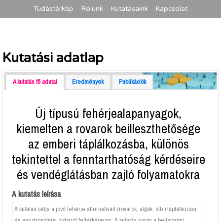
Tudástérkép
Rólunk
Kutatásaink
Kapcsolat
Kutatási adatlap
A kutatás fő adatai
Eredmények
Publikációk
Új típusú fehérjealapanyagok,
kiemelten a rovarok beilleszthetősége
az emberi táplálkozásba, különös
tekintettel a fenntarthatóság kérdéseire
és vendéglátásban zajló folyamatokra
A kutatás leírása
A kutatás célja a jövő fehérje alternatíváit (rovarok, algák, stb.) táplálkozási
és gasztronómiai oldalról feltérképezni. A kutatás során a beltartalmi