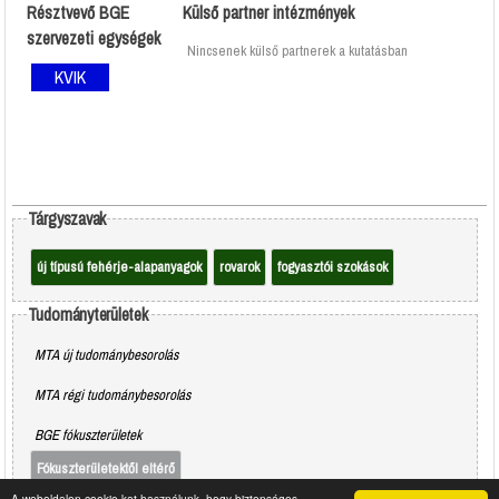
Résztvevő BGE
Külső partner intézmények
szervezeti egységek
Nincsenek külső partnerek a kutatásban
KVIK
Tárgyszavak
új típusú fehérje-alapanyagok
rovarok
fogyasztói szokások
Tudományterületek
MTA új tudománybesorolás
MTA régi tudománybesorolás
BGE fókuszterületek
Fókuszterületektől eltérő
A weboldalon cookie-kat használunk, hogy biztonságos