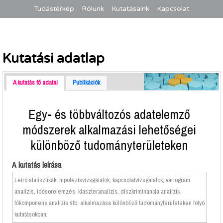
Tudástérkép
Rólunk
Kutatásaink
Kapcsolat
Kutatási adatlap
A kutatás fő adatai
Publikációk
Egy- és többváltozós adatelemző
módszerek alkalmazási lehetőségei
különböző tudományterületeken
A kutatás leírása
Leíró statisztikák, hipotézisvizsgálatok, kapcsolatvizsgálatok, variogram
analízis, idősorelemzés, klaszteranalízis, diszkriminancia analízis,
főkomponens analízis stb. alkalmazása különböző tudományterületeken folyó
kutatásokban.