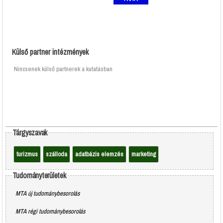
Külső partner intézmények
Nincsenek külső partnerek a kutatásban
Tárgyszavak
turizmus
szálloda
adatbázis elemzés
marketing
Tudományterületek
MTA új tudománybesorolás
MTA régi tudománybesorolás