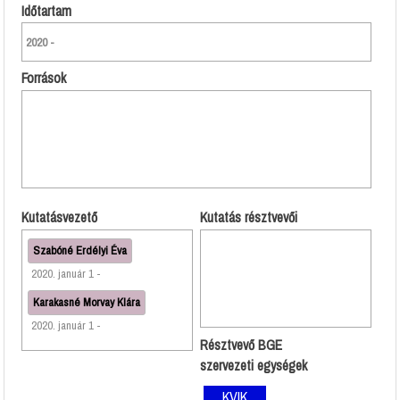
Időtartam
2020 -
Források
Kutatásvezető
Kutatás résztvevői
Szabóné Erdélyi Éva
2020. január 1 -
Karakasné Morvay Klára
2020. január 1 -
Résztvevő BGE
szervezeti egységek
KVIK