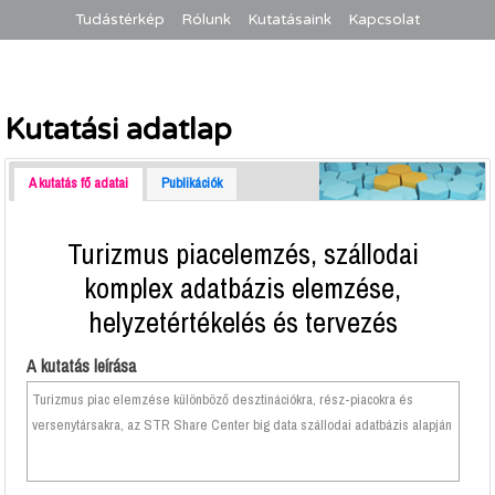
Tudástérkép
Rólunk
Kutatásaink
Kapcsolat
Kutatási adatlap
A kutatás fő adatai
Publikációk
Turizmus piacelemzés, szállodai
komplex adatbázis elemzése,
helyzetértékelés és tervezés
A kutatás leírása
Turizmus piac elemzése különböző desztinációkra, rész-piacokra és
versenytársakra, az STR Share Center big data szállodai adatbázis alapján