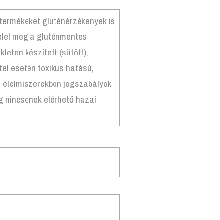
 termékeket gluténérzékenyek is
felel meg a gluténmentes
eten készített (sütött),
el esetén toxikus hatású,
 élelmiszerekben jogszabályok
g nincsenek elérhető hazai