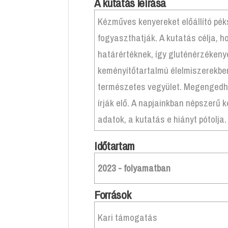
A kutatás leírása
Kézműves kenyereket előállító pék
fogyaszthatják. A kutatás célja, 
határértéknek, így gluténérzékeny
keményítőtartalmú élelmiszerekbe
természetes vegyület. Megengedhe
írják elő. A napjainkban népszerű
adatok, a kutatás e hiányt pótolja.
Időtartam
2023 - folyamatban
Források
Kari támogatás