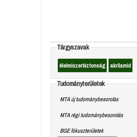
Tárgyszavak
élelmiszerbiztonság
akrilamid
Tudományterületek
MTA új tudománybesorolás
MTA régi tudománybesorolás
BGE fókuszterületek