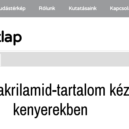
udástérkép
Rólunk
Kutatásaink
Kapcsol
tlap
 akrilamid-tartalom k
kenyerekben