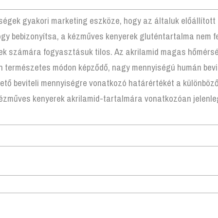
ségek gyakori marketing eszköze, hogy az általuk előállított
hogy bebizonyítsa, a kézműves kenyerek gluténtartalma nem 
ek számára fogyasztásuk tilos. Az akrilamid magas hőmérsékl
n természetes módon képződő, nagy mennyiségú humán bevit
tő beviteli mennyiségre vonatkozó határértékét a különböző
 kézműves kenyerek akrilamid-tartalmára vonatkozóan jelenle