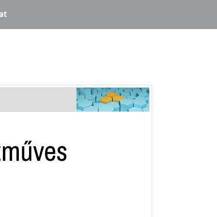
at
ézműves