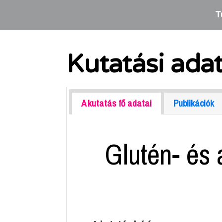
T
Kutatási ada
A kutatás fő adatai
Publikációk
Glutén- és