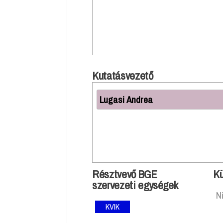
Kutatásvezető
Lugasi Andrea
Résztvevő BGE
Kü
szervezeti egységek
N
KVIK