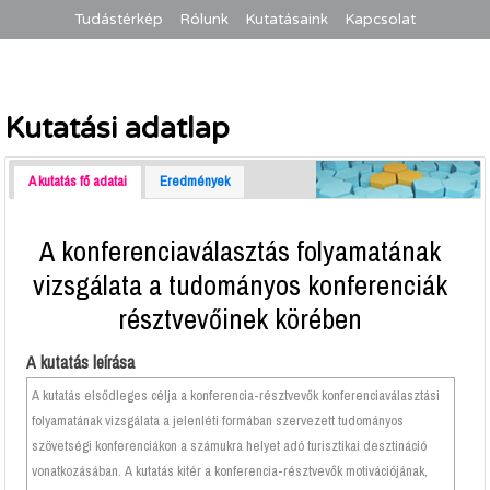
Tudástérkép
Rólunk
Kutatásaink
Kapcsolat
Kutatási adatlap
A kutatás fő adatai
Eredmények
A konferenciaválasztás folyamatának
vizsgálata a tudományos konferenciák
résztvevőinek körében
A kutatás leírása
A kutatás elsődleges célja a konferencia-résztvevők konferenciaválasztási
folyamatának vizsgálata a jelenléti formában szervezett tudományos
szövetségi konferenciákon a számukra helyet adó turisztikai desztináció
vonatkozásában. A kutatás kitér a konferencia-résztvevők motivációjának,