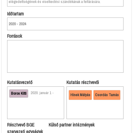
elégedettségének és viselkedési szándékának a feltárására.
Időtartam
2020 - 2024
Források
Kutatásvezető
Kutatás résztvevői
2020. január 1 -
Boros Kitti
Hinek Mátyás
Csordás Tamás
Résztvevő BGE
Külső partner intézmények
szervezeti egységek