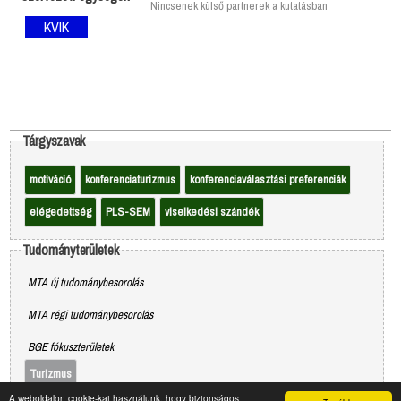
Nincsenek külső partnerek a kutatásban
KVIK
Tárgyszavak
motiváció
konferenciaturizmus
konferenciaválasztási preferenciák
elégedettség
PLS-SEM
viselkedési szándék
Tudományterületek
MTA új tudománybesorolás
MTA régi tudománybesorolás
BGE fókuszterületek
Turizmus
A weboldalon cookie-kat használunk, hogy biztonságos