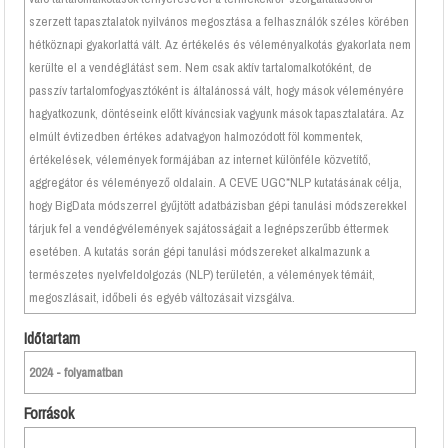
szerzett tapasztalatok nyilvános megosztása a felhasználók széles körében
hétköznapi gyakorlattá vált. Az értékelés és véleményalkotás gyakorlata nem
kerülte el a vendéglátást sem. Nem csak aktív tartalomalkotóként, de
passzív tartalomfogyasztóként is általánossá vált, hogy mások véleményére
hagyatkozunk, döntéseink előtt kíváncsiak vagyunk mások tapasztalatára. Az
elmúlt évtizedben értékes adatvagyon halmozódott föl kommentek,
értékelések, vélemények formájában az internet különféle közvetítő,
aggregátor és véleményező oldalain. A CEVE UGC*NLP kutatásának célja,
hogy BigData módszerrel gyűjtött adatbázisban gépi tanulási módszerekkel
tárjuk fel a vendégvélemények sajátosságait a legnépszerűbb éttermek
esetében. A kutatás során gépi tanulási módszereket alkalmazunk a
természetes nyelvfeldolgozás (NLP) területén, a vélemények témáit,
megoszlásait, időbeli és egyéb változásait vizsgálva.
Időtartam
2024 - folyamatban
Források