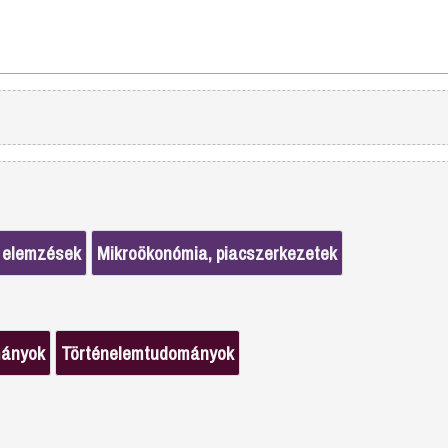
 elemzések
Mikroökonómia, piacszerkezetek
mányok
Történelemtudományok