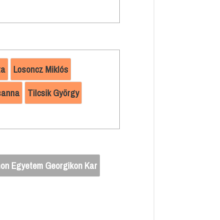
ta
Losoncz Miklós
sanna
Tilcsik György
on Egyetem Georgikon Kar