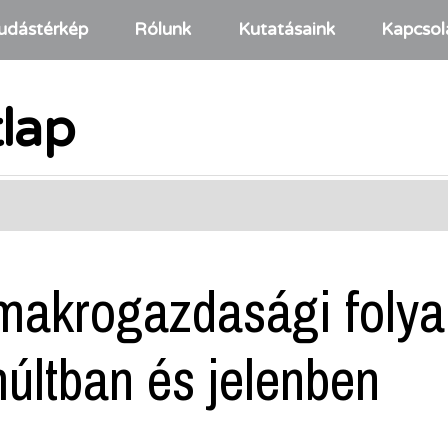
udástérkép
Rólunk
Kutatásaink
Kapcsol
tlap
 makrogazdasági foly
últban és jelenben