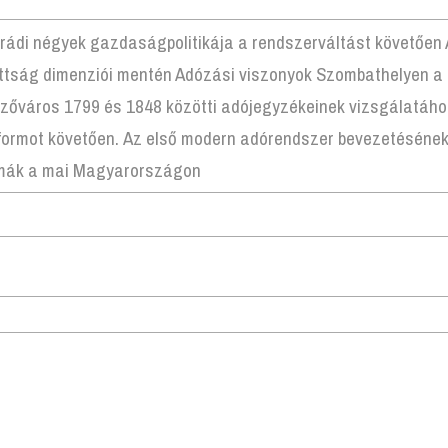
rádi négyek gazdaságpolitikája a rendszerváltást követően A 
ttság dimenziói mentén Adózási viszonyok Szombathelyen a
őváros 1799 és 1848 közötti adójegyzékeinek vizsgálatáho
 bevezetésének sajátosságai és néhány
mmák a mai Magyarországon