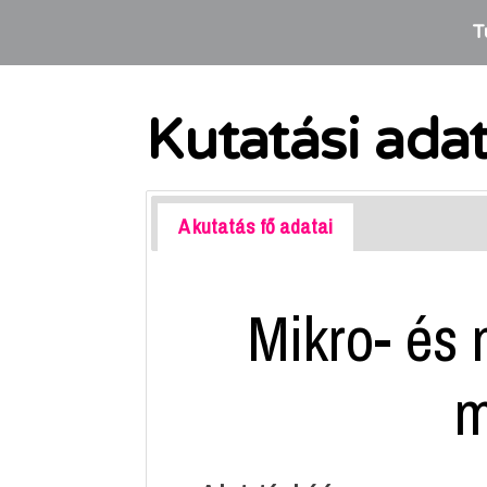
T
Kutatási ada
A kutatás fő adatai
Mikro- és
m