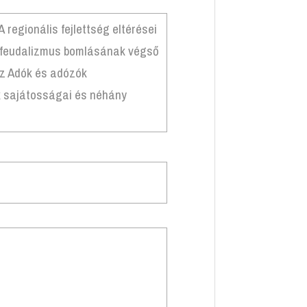
regionális fejlettség eltérései
 feudalizmus bomlásának végső
z Adók és adózók