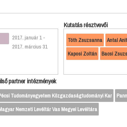
Kutatás résztvevői
2017. január 1 -
Tóth Zsuzsanna
Antal Ani
2017. március 31
Kaposi Zoltán
Bacsi Zsuz
lső partner intézmények
Pécsi Tudományegyetem Közgazdaságtudományi Kar
Pann
Magyar Nemzeti Levéltár Vas Megyei Levéltára