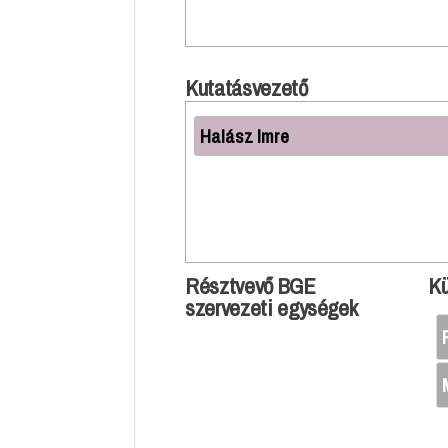
Kutatásvezető
Halász Imre
Résztvevő BGE
Kü
szervezeti egységek