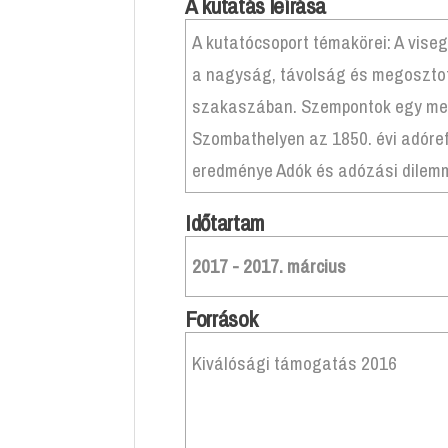
A kutatás leírása
A kutatócsoport témakörei: A viseg
a nagyság, távolság és megoszto
szakaszában. Szempontok egy mez
Szombathelyen az 1850. évi adóreformot követően. Az első modern adórendszer
eredménye Adók és adózási dile
Időtartam
2017 - 2017. március
Források
Kiválósági támogatás 2016