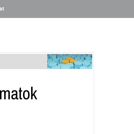
at
amatok