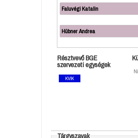
Faluvégi Katalin
Hübner Andrea
Résztvevő BGE
Kü
szervezeti egységek
N
KVIK
Tárgyszavak