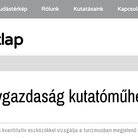
udástérkép
Rólunk
Kutatásaink
Kapcsol
tlap
gazdaság kutatóműh
és kvantitatív eszközökkel vizsgálja a turizmusban megjelen