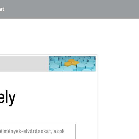
at
ely
ő élmények-elvárásokat, azok