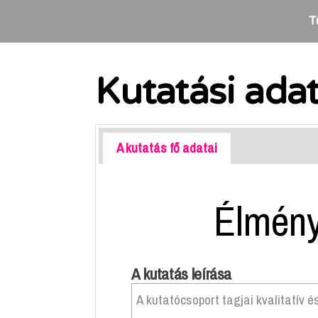
T
Kutatási ada
A kutatás fő adatai
Élmény
A kutatás leírása
A kutatócsoport tagjai kvalitatív 