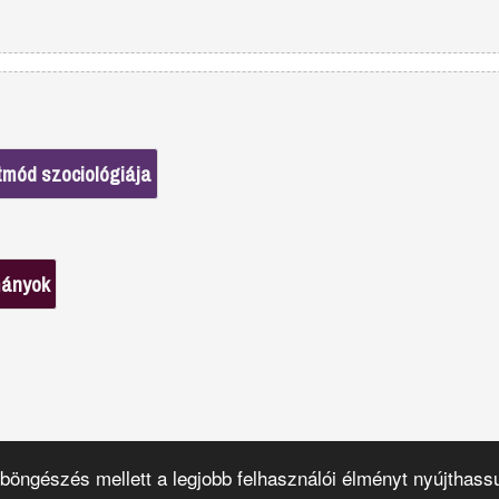
etmód szociológiája
mányok
böngészés mellett a legjobb felhasználói élményt nyújthas