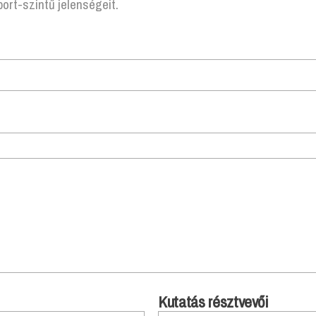
ort-szintű jelenségeit.
Kutatás résztvevői