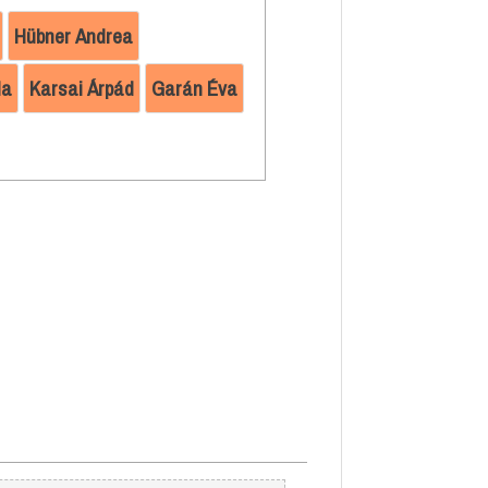
Hübner Andrea
la
Karsai Árpád
Garán Éva