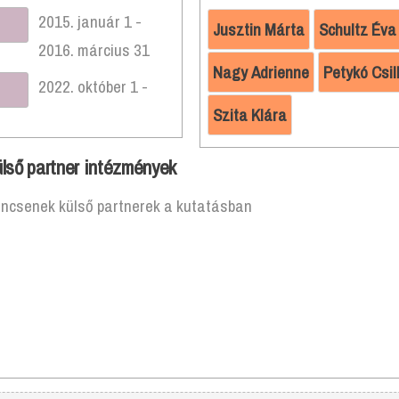
2015. január 1 -
Jusztin Márta
Schultz Éva
2016. március 31
Nagy Adrienne
Petykó Csil
2022. október 1 -
Szita Klára
lső partner intézmények
incsenek külső partnerek a kutatásban