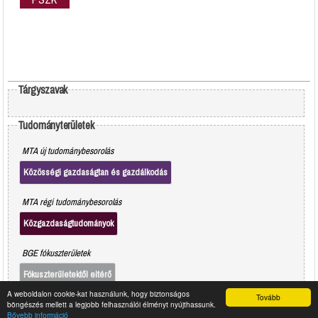
Tárgyszavak
Tudományterületek
MTA új tudománybesorolás
Közösségi gazdaságtan és gazdálkodás
MTA régi tudománybesorolás
Közgazdaságtudományok
BGE fókuszterületek
Fókuszterületektől eltérő
A weboldalon cookie-kat használunk, hogy biztonságos
Tovább
böngészés mellett a legjobb felhasználói élményt nyújthassunk.
Bővebb információ