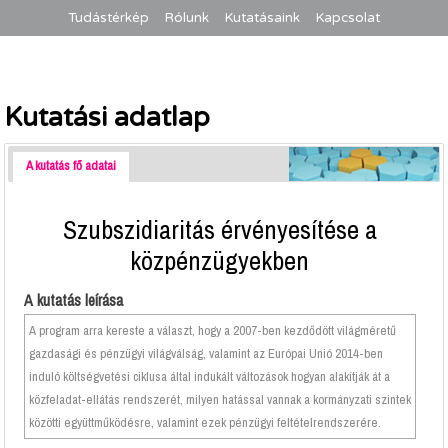
Tudástérkép
Rólunk
Kutatásaink
Kapcsolat
Kutatási adatlap
A kutatás fő adatai
Szubszidiaritás érvényesítése a
közpénzügyekben
A kutatás leírása
A program arra kereste a választ, hogy a 2007-ben kezdődött világméretű
gazdasági és pénzügyi világválság, valamint az Európai Unió 2014-ben
induló költségvetési ciklusa által indukált változások hogyan alakítják át a
közfeladat-ellátás rendszerét, milyen hatással vannak a kormányzati szintek
közötti együttműködésre, valamint ezek pénzügyi feltételrendszerére.