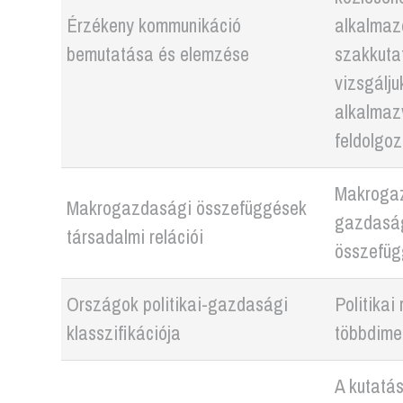
Érzékeny kommunikáció
alkalmaz
bemutatása és elemzése
szakkutat
vizsgálju
alkalmazv
feldolgo
Makrogazd
Makrogazdasági összefüggések
gazdaság
társadalmi relációi
összefüg
Országok politikai-gazdasági
Politikai
klasszifikációja
többdime
A kutatás