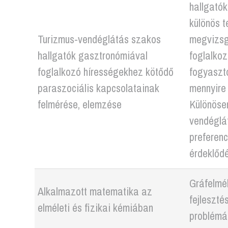
hallgatók
különös t
Turizmus-vendéglátás szakos
megvizsgá
hallgatók gasztronómiával
foglalkoz
foglalkozó hírességekhez kötődő
fogyasztó
paraszociális kapcsolatainak
mennyire
felmérése, elemzése
Különöse
vendéglát
preferenc
érdeklődé
Gráfelmé
Alkalmazott matematika az
fejleszté
elméleti és fizikai kémiában
problémá