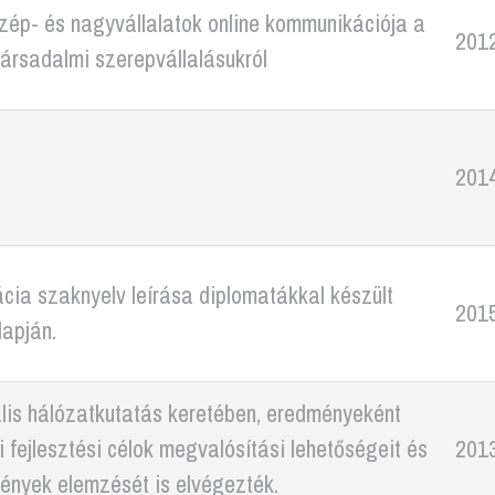
zép- és nagyvállalatok online kommunikációja a
2012
 társadalmi szerepvállalásukról
2014
cia szaknyelv leírása diplomatákkal készült
201
lapján.
lis hálózatkutatás keretében, eredményeként
i fejlesztési célok megvalósítási lehetőségeit és
2013
ények elemzését is elvégezték.