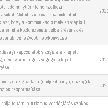
ott tudományt érintő nemzetközi
202
ásokat. Multidiszciplináris szemlélettel
k azt, hogy a kommunikáció mely stratégiáit
a éri el a közlő üzenete célba érésének és
zásának legnagyobb hatékonyságát.
asági kapcsolatok vizsgálata - rejtett
, demográfia, egészségügyi állapot
202
gései
 rendszerek gazdasági teljesítménye, országok
202
nziós csoportosítása
 célja feltárni a turizmus-vendéglátás szakos