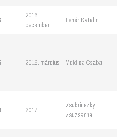
2016.
6
Fehér Katalin
december
5
2016. március
Moldicz Csaba
Zsubrinszky
6
2017
Zsuzsanna