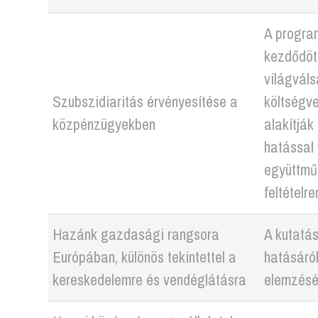
A program
kezdődöt
világváls
Szubszidiaritás érvényesítése a
költségve
közpénzügyekben
alakítják
hatással 
együttmű
feltételr
Hazánk gazdasági rangsora
A kutatás
Európában, különös tekintettel a
hatásáról
kereskedelemre és vendéglátásra
elemzésé