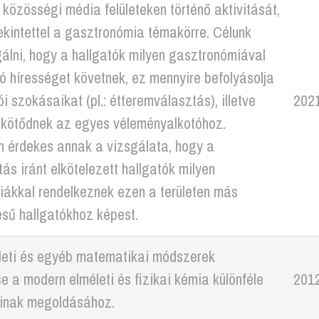
 közösségi média felületeken történő aktivitását,
ekintettel a gasztronómia témakörre. Célunk
lni, hogy a hallgatók milyen gasztronómiával
ó hírességet követnek, ez mennyire befolyásolja
i szokásaikat (pl.: étteremválasztás), illetve
2021
 kötődnek az egyes véleményalkotóhoz.
n érdekes annak a vizsgálata, hogy a
ás iránt elkötelezett hallgatók milyen
iákkal rendelkeznek ezen a területen más
sű hallgatókhoz képest.
leti és egyéb matematikai módszerek
se a modern elméleti és fizikai kémia különféle
201
inak megoldásához.