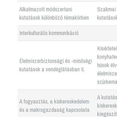
Alkalmazott módszertani
Szakmai 
kutatások különböző témakörben
kutatáso
Interkulturális kommunikáció
Kísérlete
konyhatec
Élelmiszerbiztonsági és -minőségi
húsok élve
kutatások a vendéglátásban II.
élelmisze
szürkemar
A kutatás
A fogyasztás, a kiskereskedelem
kiskeresk
és a makrogazdaság kapcsolata
kiegészít