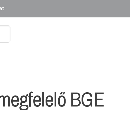
at
 megfelelő BGE