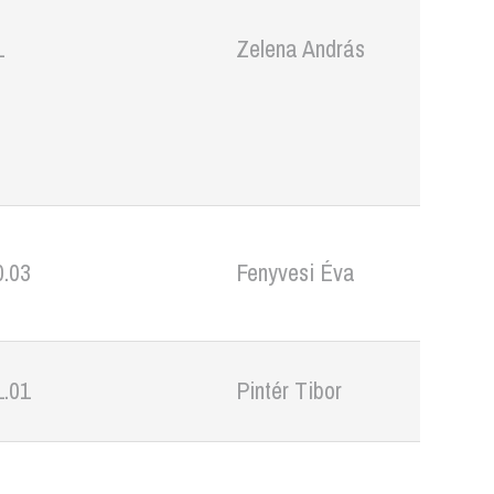
1
Zelena András
0.03
Fenyvesi Éva
1.01
Pintér Tibor