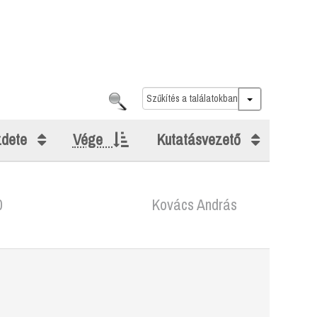
Search
zdete
Vége
Kutatásvezető
0
Kovács András