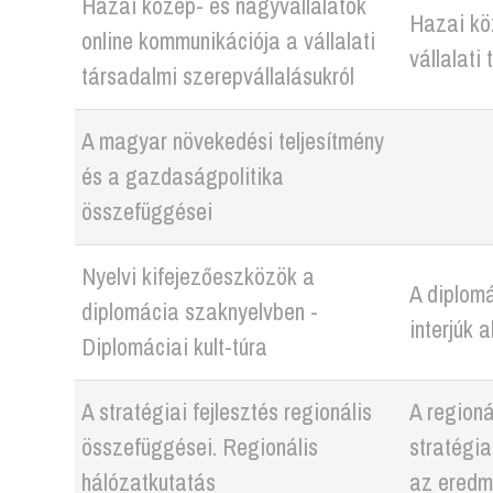
Hazai közép- és nagyvállalatok
Hazai kö
online kommunikációja a vállalati
vállalati
társadalmi szerepvállalásukról
A magyar növekedési teljesítmény
és a gazdaságpolitika
összefüggései
Nyelvi kifejezőeszközök a
A diplomá
diplomácia szaknyelvben -
interjúk a
Diplomáciai kult-túra
A stratégiai fejlesztés regionális
A regioná
összefüggései. Regionális
stratégia
hálózatkutatás
az eredm