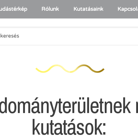
udástérkép
Rólunk
Kutatásaink
Kapcsol
udományterületnek
kutatások: