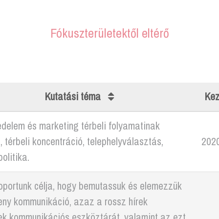
Fókuszterületektől eltérő
Kutatási téma
Ke
delem és marketing térbeli folyamatinak
 térbeli koncentráció, telephelyválasztás,
202
olitika.
oportunk célja, hogy bemutassuk és elemezzük
eny kommunikáció, azaz a rossz hírek
ek kommunikációs eszköztárát, valamint az ezt