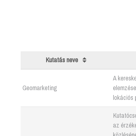
Kutatás neve
A kereske
Geomarketing
elemzése,
lokációs p
Kutatócs
az érzék
közlésén