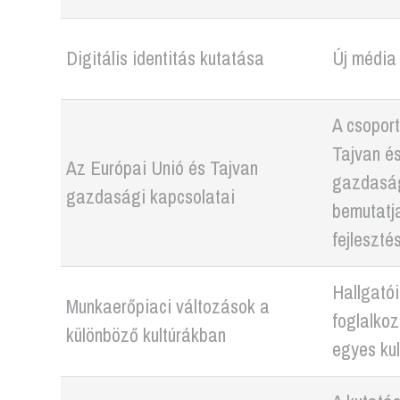
Digitális identitás kutatása
Új média 
A csoport
Tajvan és
Az Európai Unió és Tajvan
gazdasági
gazdasági kapcsolatai
bemutatj
fejleszté
Hallgató
Munkaerőpiaci változások a
foglalkoz
különböző kultúrákban
egyes kul