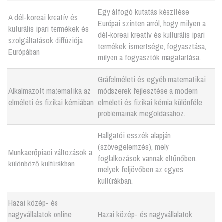
Egy átfogó kutatás készítése
A dél-koreai kreatív és
Európai szinten arról, hogy milyen a
kuturális ipari termékek és
dél-koreai kreatív és kulturális ipari
szolgáltatások diffúziója
termékek ismertsége, fogyasztása,
Európában
milyen a fogyasztók magatartása.
Gráfelméleti és egyéb matematikai
Alkalmazott matematika az
módszerek fejlesztése a modern
elméleti és fizikai kémiában
elméleti és fizikai kémia különféle
problémáinak megoldásához.
Hallgatói esszék alapján
(szövegelemzés), mely
Munkaerőpiaci változások a
foglalkozások vannak eltűnőben,
különböző kultúrákban
melyek feljövőben az egyes
kultúrákban.
Hazai közép- és
nagyvállalatok online
Hazai közép- és nagyvállalatok