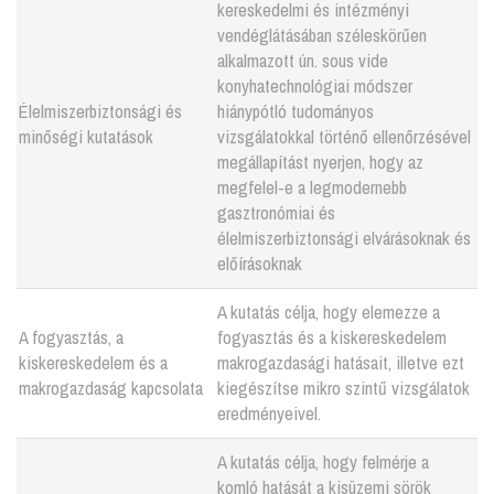
kereskedelmi és intézményi
vendéglátásában széleskörűen
alkalmazott ún. sous vide
konyhatechnológiai módszer
Élelmiszerbiztonsági és
hiánypótló tudományos
minőségi kutatások
vizsgálatokkal történő ellenőrzésével
megállapítást nyerjen, hogy az
megfelel-e a legmodernebb
gasztronómiai és
élelmiszerbiztonsági elvárásoknak és
előírásoknak
A kutatás célja, hogy elemezze a
A fogyasztás, a
fogyasztás és a kiskereskedelem
kiskereskedelem és a
makrogazdasági hatásait, illetve ezt
makrogazdaság kapcsolata
kiegészítse mikro szintű vizsgálatok
eredményeivel.
A kutatás célja, hogy felmérje a
komló hatását a kisüzemi sörök