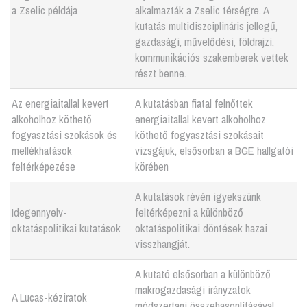
a Zselic példája
alkalmazták a Zselic térségre. A
kutatás multidiszciplináris jellegű,
gazdasági, művelődési, földrajzi,
kommunikációs szakemberek vettek
részt benne.
Az energiaitallal kevert
A kutatásban fiatal felnőttek
alkoholhoz köthető
energiaitallal kevert alkoholhoz
fogyasztási szokások és
köthető fogyasztási szokásait
mellékhatások
vizsgájuk, elsősorban a BGE hallgatói
feltérképezése
körében
A kutatások révén igyekszünk
Idegennyelv-
feltérképezni a különböző
oktatáspolitikai kutatások
oktatáspolitikai döntések hazai
visszhangját.
A kutató elsősorban a különböző
makrogazdasági irányzatok
A Lucas-kéziratok
módszertani összehasonlításával