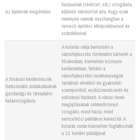
hatásainak (térérzet, stb.) vizsgálata,
Az épületek megértése
különös tekintettel arra, hogy ezek
mennyire vannak összhangban a
tervező-építész elképzeléseivel és
szándékaival.
A kutatás célja bemutatni a
városfejlesztés történelmi hátterét a
fővárosban, kiemelten bizonyos
kerületekben, feltárni a
városfejlesztési tevékenységek
A fővárosi kerületrészek
tartalmát elméleti és gyakorlati
funkcionális átalakulásának
szempontból, eszközrendszerét és
gazdasági és társadalmi
sokirányú hatásait. A városi terek
hatásvizsgálata
megújításának célrendszereit
vizsgálni, mind hazai, mind
nemzetközi példákon keresztül. A
kutatás során kiemelten foglalkoznak
a 13. kerület példájával