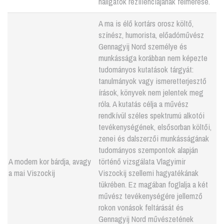
hallgatók rezilienciájának felmérése.
A ma is élő kortárs orosz költő,
színész, humorista, előadóművész
Gennagyij Nord személye és
munkássága korábban nem képezte
tudományos kutatások tárgyát:
tanulmányok vagy ismeretterjesztő
írások, könyvek nem jelentek meg
róla. A kutatás célja a művész
rendkívül széles spektrumú alkotói
tevékenységének, elsősorban költői,
zenei és dalszerzői munkásságának
tudományos szempontok alapján
A modern kor bárdja, avagy
történő vizsgálata Vlagyimir
a mai Viszockij
Viszockij szellemi hagyatékának
tükrében. Ez magában foglalja a két
művész tevékenységére jellemző
rokon vonások feltárását és
Gennagyij Nord művészetének