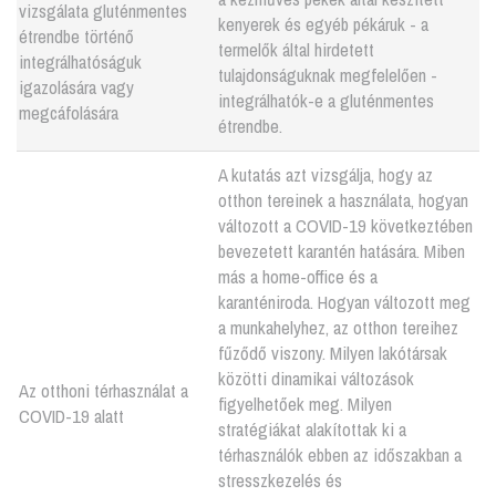
vizsgálata gluténmentes
kenyerek és egyéb pékáruk - a
étrendbe történő
termelők által hirdetett
integrálhatóságuk
tulajdonságuknak megfelelően -
igazolására vagy
integrálhatók-e a gluténmentes
megcáfolására
étrendbe.
A kutatás azt vizsgálja, hogy az
otthon tereinek a használata, hogyan
változott a COVID-19 következtében
bevezetett karantén hatására. Miben
más a home-office és a
karanténiroda. Hogyan változott meg
a munkahelyhez, az otthon tereihez
fűződő viszony. Milyen lakótársak
közötti dinamikai változások
Az otthoni térhasználat a
figyelhetőek meg. Milyen
COVID-19 alatt
stratégiákat alakítottak ki a
térhasználók ebben az időszakban a
stresszkezelés és