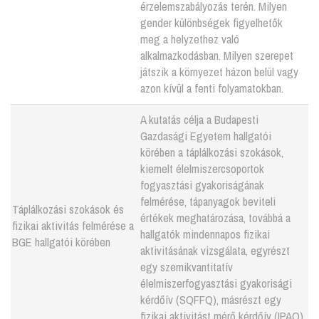
érzelemszabályozás terén. Milyen
gender különbségek figyelhetők
meg a helyzethez való
alkalmazkodásban. Milyen szerepet
játszik a környezet házon belül vagy
azon kívül a fenti folyamatokban.
A kutatás célja a Budapesti
Gazdasági Egyetem hallgatói
körében a táplálkozási szokások,
kiemelt élelmiszercsoportok
fogyasztási gyakoriságának
felmérése, tápanyagok beviteli
Táplálkozási szokások és
értékek meghatározása, továbbá a
fizikai aktivitás felmérése a
hallgatók mindennapos fizikai
BGE hallgatói körében
aktivitásának vizsgálata, egyrészt
egy szemikvantitatív
élelmiszerfogyasztási gyakorisági
kérdőív (SQFFQ), másrészt egy
fizikai aktivitást mérő kérdőív (IPAQ)