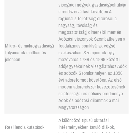
visegrádi négyek gazdaságpolitikája
a rendszerváltást követően A
regionális fejlettség eltérései a
nagyság, távolság és
megosztottság dimenziói mentén
Adózási viszonyok Szombathelyen a
Mikro- és makrogazdasági
feudalizmus bomlásának végső
folyamatok múltban és
szakaszában. Szempontok egy
jelenben
mezőváros 1799 és 1848 közötti
adójegyzékeinek vizsgálatához Adók
és adózók Szombathelyen az 1850.
évi adóreformot követően. Az első
modern adórendszer bevezetésének
sajátosságai és néhány eredménye
Adók és adózási dilemmák a mai
Magyarországon
A különböző típusú oktatási
Reziliencia kutatások
intézményekben tanuló diákok,