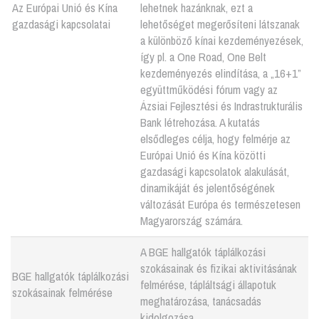
Az Európai Unió és Kína
lehetnek hazánknak, ezt a
gazdasági kapcsolatai
lehetőséget megerősíteni látszanak
a különböző kínai kezdeményezések,
így pl. a One Road, One Belt
kezdeményezés elindítása, a „16+1”
együttműködési fórum vagy az
Ázsiai Fejlesztési és Indrastrukturális
Bank létrehozása. A kutatás
elsődleges célja, hogy felmérje az
Európai Unió és Kína közötti
gazdasági kapcsolatok alakulását,
dinamikáját és jelentőségének
változását Európa és természetesen
Magyarország számára.
A BGE hallgatók táplálkozási
szokásainak és fizikai aktivitásának
BGE hallgatók táplálkozási
felmérése, tápláltsági állapotuk
szokásainak felmérése
meghatározása, tanácsadás
kidolgozása