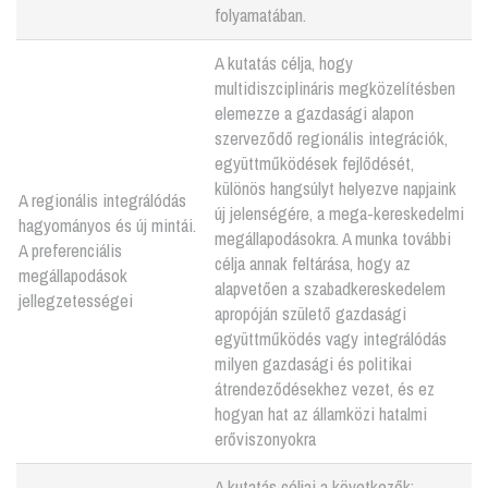
folyamatában.
A kutatás célja, hogy
multidiszciplináris megközelítésben
elemezze a gazdasági alapon
szerveződő regionális integrációk,
együttműködések fejlődését,
különös hangsúlyt helyezve napjaink
A regionális integrálódás
új jelenségére, a mega-kereskedelmi
hagyományos és új mintái.
megállapodásokra. A munka további
A preferenciális
célja annak feltárása, hogy az
megállapodások
alapvetően a szabadkereskedelem
jellegzetességei
apropóján születő gazdasági
együttműködés vagy integrálódás
milyen gazdasági és politikai
átrendeződésekhez vezet, és ez
hogyan hat az államközi hatalmi
erőviszonyokra
A kutatás céljai a következők: