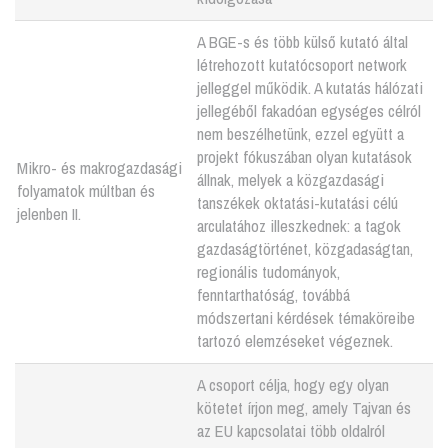
A BGE-s és több külső kutató által
létrehozott kutatócsoport network
jelleggel működik. A kutatás hálózati
jellegéből fakadóan egységes célról
nem beszélhetünk, ezzel együtt a
projekt fókuszában olyan kutatások
Mikro- és makrogazdasági
állnak, melyek a közgazdasági
folyamatok múltban és
tanszékek oktatási-kutatási célú
jelenben II.
arculatához illeszkednek: a tagok
gazdaságtörténet, közgadaságtan,
regionális tudományok,
fenntarthatóság, továbbá
módszertani kérdések témaköreibe
tartozó elemzéseket végeznek.
A csoport célja, hogy egy olyan
kötetet írjon meg, amely Tajvan és
az EU kapcsolatai több oldalról