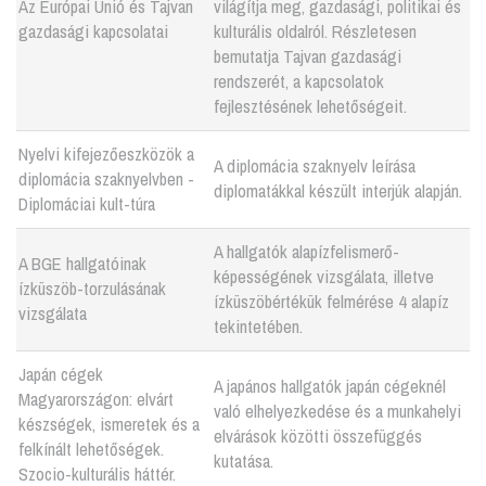
Az Európai Unió és Tajvan
világítja meg, gazdasági, politikai és
gazdasági kapcsolatai
kulturális oldalról. Részletesen
bemutatja Tajvan gazdasági
rendszerét, a kapcsolatok
fejlesztésének lehetőségeit.
Nyelvi kifejezőeszközök a
A diplomácia szaknyelv leírása
diplomácia szaknyelvben -
diplomatákkal készült interjúk alapján.
Diplomáciai kult-túra
A hallgatók alapízfelismerő-
A BGE hallgatóinak
képességének vizsgálata, illetve
ízküszöb-torzulásának
ízküszöbértékük felmérése 4 alapíz
vizsgálata
tekintetében.
Japán cégek
A japános hallgatók japán cégeknél
Magyarországon: elvárt
való elhelyezkedése és a munkahelyi
készségek, ismeretek és a
elvárások közötti összefüggés
felkínált lehetőségek.
kutatása.
Szocio-kulturális háttér.