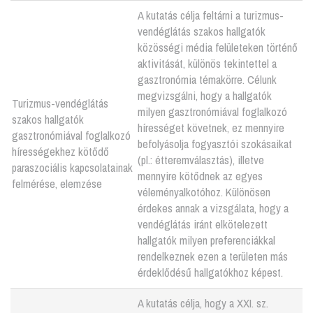
A kutatás célja feltárni a turizmus-
vendéglátás szakos hallgatók
közösségi média felületeken történő
aktivitását, különös tekintettel a
gasztronómia témakörre. Célunk
megvizsgálni, hogy a hallgatók
Turizmus-vendéglátás
milyen gasztronómiával foglalkozó
szakos hallgatók
hírességet követnek, ez mennyire
gasztronómiával foglalkozó
befolyásolja fogyasztói szokásaikat
hírességekhez kötődő
(pl.: étteremválasztás), illetve
paraszociális kapcsolatainak
mennyire kötődnek az egyes
felmérése, elemzése
véleményalkotóhoz. Különösen
érdekes annak a vizsgálata, hogy a
vendéglátás iránt elkötelezett
hallgatók milyen preferenciákkal
rendelkeznek ezen a területen más
érdeklődésű hallgatókhoz képest.
A kutatás célja, hogy a XXI. sz.