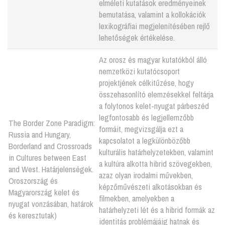
elméleti kutatások eredményeinek
bemutatása, valamint a kollokációk
lexikográfiai megjelenítésében rejlő
lehetőségek értékelése.
Az orosz és magyar kutatókból álló
nemzetközi kutatócsoport
projektjének célkitűzése, hogy
összehasonlító elemzésekkel feltárja
a folytonos kelet-nyugat párbeszéd
legfontosabb és legjellemzőbb
The Border Zone Paradigm:
formáit, megvizsgálja ezt a
Russia and Hungary,
kapcsolatot a legkülönbözőbb
Borderland and Crossroads
kulturális határhelyzetekben, valamint
in Cultures between East
a kultúra alkotta hibrid szövegekben,
and West. Határjelenségek.
azaz olyan irodalmi művekben,
Oroszország és
képzőművészeti alkotásokban és
Magyarország kelet és
filmekben, amelyekben a
nyugat vonzásában, határok
határhelyzeti lét és a hibrid formák az
és keresztutak)
identitás problémájáig hatnak és