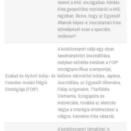
teremt a KKE országaiban. Kérdés
Kína geopolitikai motivációi a KKE
régióban, illetve, hogy az Egyesült
Államok képes-e visszatartani Kína
előrelépését ezen a speciális
területen?
A kutatócsoport célja egy olyan
tanulmánykötet összeállítása,
melyben előtérbe kerülnek a FOIP
országspecifikus szempontjai,
Szabad és Nyitott Indiai- és
különös tekintettel Indiára, Japánra,
Csendes-óceáni Régió
Ausztráliára, az Egyesült Államokra,
Stratégiája (FOIP)
Fülöp-szigetekre, Thaiföldre,
Vietnamra, Szingapúrra és
Indonéziára, továbbá az elemzés
tárgya a stratégia értelmezései a
világon, kiemelve Kína válaszát.
A kutatócsoport témakörei: A