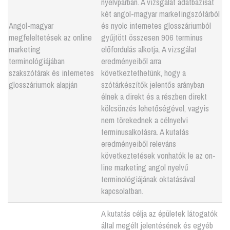
nyelvpárban. A vizsgálat adatbázisát
két angol-magyar marketingszótárból
Angol-magyar
és nyolc internetes glosszáriumból
megfeleltetések az online
gyűjtött összesen 906 terminus
marketing
előfordulás alkotja. A vizsgálat
terminológiájában
eredményeiből arra
szakszótárak és internetes
következtethetünk, hogy a
glosszáriumok alapján
szótárkészítők jelentős arányban
élnek a direkt és a részben direkt
kölcsönzés lehetőségével, vagyis
nem törekednek a célnyelvi
terminusalkotásra. A kutatás
eredményeiből releváns
következtetések vonhatók le az on-
line marketing angol nyelvű
terminológiájának oktatásával
kapcsolatban.
A kutatás célja az épületek látogatók
által megélt jelentésének és egyéb