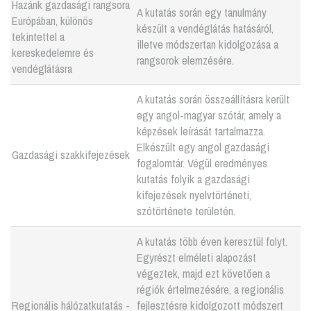
Hazánk gazdasági rangsora
A kutatás során egy tanulmány
Európában, különös
készült a vendéglátás hatásáról,
tekintettel a
illetve módszertan kidolgozása a
kereskedelemre és
rangsorok elemzésére.
vendéglátásra
A kutatás során összeállításra került
egy angol-magyar szótár, amely a
képzések leírását tartalmazza.
Elkészült egy angol gazdasági
Gazdasági szakkifejezések
fogalomtár. Végül eredményes
kutatás folyik a gazdasági
kifejezések nyelvtörténeti,
szótörténete területén.
A kutatás több éven keresztül folyt.
Egyrészt elméleti alapozást
végeztek, majd ezt követően a
régiók értelmezésére, a regionális
Regionális hálózatkutatás -
fejlesztésre kidolgozott módszert