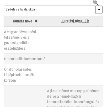
Search
Kutatás neve
Kutatási téma
A magyar növekedési
teljesítmény és a
gazdaságpolitika
összefüggései
Interkulturális kommunikáció
Önálló tudásépítés
középiskolai tanulók
körében
A (kelet)német és a (nyugat)német
illetve a német-magyar
kommunikációbeli hasonlóságok és