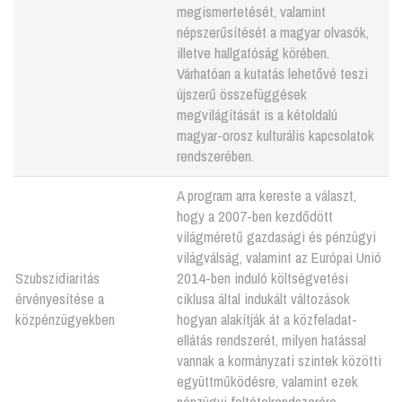
megismertetését, valamint
népszerűsítését a magyar olvasók,
illetve hallgatóság körében.
Várhatóan a kutatás lehetővé teszi
újszerű összefüggések
megvilágítását is a kétoldalú
magyar-orosz kulturális kapcsolatok
rendszerében.
A program arra kereste a választ,
hogy a 2007-ben kezdődött
világméretű gazdasági és pénzügyi
világválság, valamint az Európai Unió
Szubszidiaritás
2014-ben induló költségvetési
érvényesítése a
ciklusa által indukált változások
közpénzügyekben
hogyan alakítják át a közfeladat-
ellátás rendszerét, milyen hatással
vannak a kormányzati szintek közötti
együttműködésre, valamint ezek
pénzügyi feltételrendszerére.