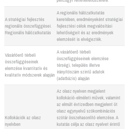
A regionális hálózatkutatás
A stratégiai fejlesztés
keretében, eredményeként stratégiai
regionális összefüggései.
fejlesztési célok megvalósítási
Regionális hálózatkutatás
lehetőségeit és az eredmények
elemzését is elvégezték.
A vásárlóerő térbeli
Vásárlóerő térbeli
összefüggéseinek elemzése
összefüggéseinek
térségi, település illetve
elemzése kvantitatív és
irányítószám szintű adatok
kvalitatív módszerek alapján
(adatbázis) alapján
Az olasz nyelven megjelent
kollokáció-elméleti művek, valamint
az elmúlt évtizedben megjelent öt
olasz egynyelvű szókombinációs
Kollokációk az olasz
szótár összehasonlító elemzése. A
nyelvben
kutatás célja az olasz nyelvet érintő