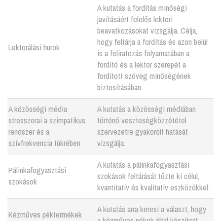
A kutatás a fordítás minőségi
javításáért felelős lektori
beavatkozásokat vizsgálja. Célja,
hogy feltárja a fordítás és azon belül
Lektorálási hurok
is a feliratozás folyamatában a
fordító és a lektor szerepét a
fordított szöveg minőségének
biztosításában.
A közösségi média
A kutatás a közösségi médiában
stresszorai a szimpatikus
történő veszteségközzététel
rendszer és a
szervezetre gyakorolt hatását
szívfrekvencia tükrében
vizsgálja.
A kutatás a pálinkafogyasztási
Pálinkafogyasztási
szokások feltárását tűzte ki célul,
szokások
kvantitatív és kvalitatív eszközökkel.
A kutatás arra keresi a választ, hogy
Kézműves péktermékek
a kézműves pékek által készített