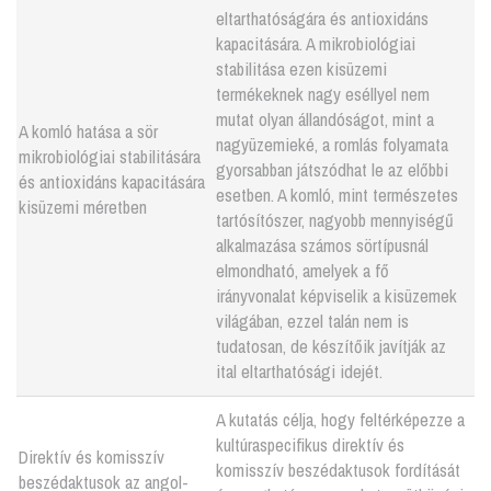
eltarthatóságára és antioxidáns
kapacitására. A mikrobiológiai
stabilitása ezen kisüzemi
termékeknek nagy eséllyel nem
mutat olyan állandóságot, mint a
A komló hatása a sör
nagyüzemieké, a romlás folyamata
mikrobiológiai stabilitására
gyorsabban játszódhat le az előbbi
és antioxidáns kapacitására
esetben. A komló, mint természetes
kisüzemi méretben
tartósítószer, nagyobb mennyiségű
alkalmazása számos sörtípusnál
elmondható, amelyek a fő
irányvonalat képviselik a kisüzemek
világában, ezzel talán nem is
tudatosan, de készítőik javítják az
ital eltarthatósági idejét.
A kutatás célja, hogy feltérképezze a
kultúraspecifikus direktív és
Direktív és komisszív
komisszív beszédaktusok fordítását
beszédaktusok az angol-