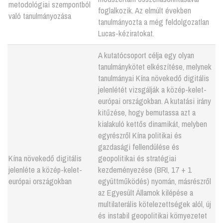
metodológiai szempontból
foglalkozik. Az elmúlt években
való tanulmányozása
tanulmányozta a még feldolgozatlan
Lucas-kéziratokat.
A kutatócsoport célja egy olyan
tanulmánykötet elkészítése, melynek
tanulmányai Kína növekedő digitális
jelenlétét vizsgálják a közép-kelet-
európai országokban. A kutatási irány
kitűzése, hogy bemutassa azt a
kialakuló kettős dinamikát, melyben
egyrészről Kína politikai és
gazdasági fellendülése és
Kína növekedő digitális
geopolitikai és stratégiai
jelenléte a közép-kelet-
kezdeményezése (BRI, 17 + 1
európai országokban
együttműködés) nyomán, másrészről
az Egyesült Államok kilépése a
multilaterális kötelezettségek alól, új
és instabil geopolitikai környezetet