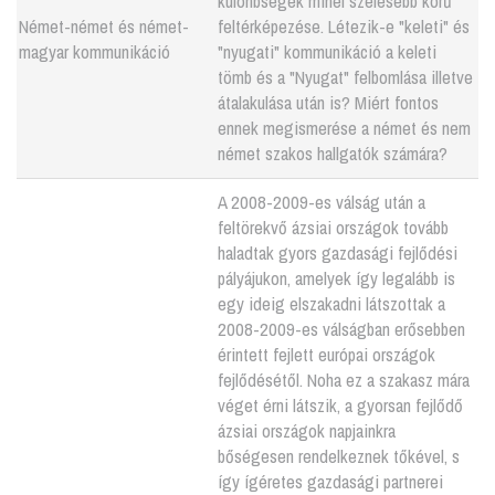
különbségek minél szélesebb körű
Német-német és német-
feltérképezése. Létezik-e "keleti" és
magyar kommunikáció
"nyugati" kommunikáció a keleti
tömb és a "Nyugat" felbomlása illetve
átalakulása után is? Miért fontos
ennek megismerése a német és nem
német szakos hallgatók számára?
A 2008-2009-es válság után a
feltörekvő ázsiai országok tovább
haladtak gyors gazdasági fejlődési
pályájukon, amelyek így legalább is
egy ideig elszakadni látszottak a
2008-2009-es válságban erősebben
érintett fejlett európai országok
fejlődésétől. Noha ez a szakasz mára
véget érni látszik, a gyorsan fejlődő
ázsiai országok napjainkra
bőségesen rendelkeznek tőkével, s
így ígéretes gazdasági partnerei