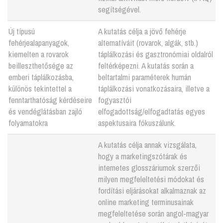
segítségével.
Új típusú
A kutatás célja a jövő fehérje
fehérjealapanyagok,
alternatíváit (rovarok, algák, stb.)
kiemelten a rovarok
táplálkozási és gasztronómiai oldalról
beilleszthetősége az
feltérképezni. A kutatás során a
emberi táplálkozásba,
beltartalmi paraméterek humán
különös tekintettel a
táplálkozási vonatkozásaira, illetve a
fenntarthatóság kérdéseire
fogyasztói
és vendéglátásban zajló
elfogadottság/elfogadtatás egyes
folyamatokra
aspektusaira fókuszálunk.
A kutatás célja annak vizsgálata,
hogy a marketingszótárak és
internetes glosszáriumok szerzői
milyen megfeleltetési módokat és
fordítási eljárásokat alkalmaznak az
online marketing terminusainak
megfeleltetése során angol-magyar