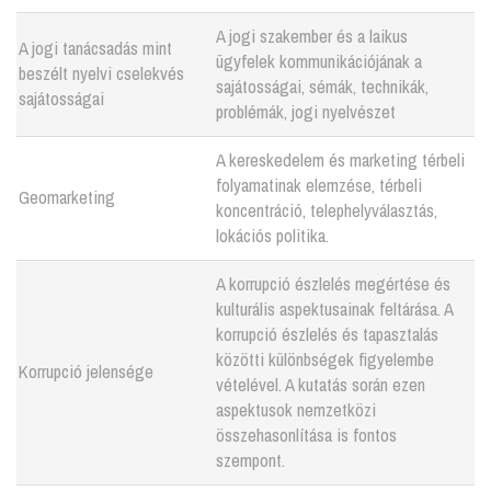
A jogi szakember és a laikus
A jogi tanácsadás mint
ügyfelek kommunikációjának a
beszélt nyelvi cselekvés
sajátosságai, sémák, technikák,
sajátosságai
problémák, jogi nyelvészet
A kereskedelem és marketing térbeli
folyamatinak elemzése, térbeli
Geomarketing
koncentráció, telephelyválasztás,
lokációs politika.
A korrupció észlelés megértése és
kulturális aspektusainak feltárása. A
korrupció észlelés és tapasztalás
közötti különbségek figyelembe
Korrupció jelensége
vételével. A kutatás során ezen
aspektusok nemzetközi
összehasonlítása is fontos
szempont.