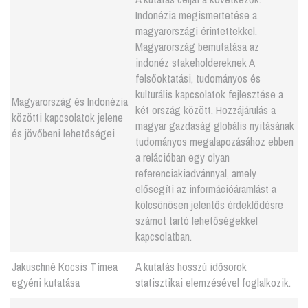
Indonézia megismertetése a
magyarországi érintettekkel.
Magyarország bemutatása az
indonéz stakeholdereknek A
felsőoktatási, tudományos és
kulturális kapcsolatok fejlesztése a
Magyarország és Indonézia
két ország között. Hozzájárulás a
közötti kapcsolatok jelene
magyar gazdaság globális nyitásának
és jövőbeni lehetőségei
tudományos megalapozásához ebben
a relációban egy olyan
referenciakiadvánnyal, amely
elősegíti az információáramlást a
kölcsönösen jelentős érdeklődésre
számot tartó lehetőségekkel
kapcsolatban.
Jakuschné Kocsis Tímea
A kutatás hosszú idősorok
egyéni kutatása
statisztikai elemzésével foglalkozik.