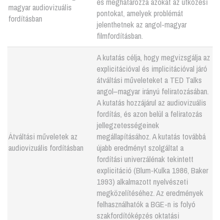
és meghatározza azokat az ütközési
magyar audiovizuális
pontokat, amelyek problémát
fordításban
jelenthetnek az angol-magyar
filmfordításban.
A kutatás célja, hogy megvizsgálja az
explicitációval és implicitációval járó
átváltási műveleteket a TED Talks
angol–magyar irányú feliratozásában.
A kutatás hozzájárul az audiovizuális
fordítás, és azon belül a feliratozás
jellegzetességeinek
Átváltási műveletek az
megállapításához. A kutatás továbbá
audiovizuális fordításban
újabb eredményt szolgáltat a
fordítási univerzálénak tekintett
explicitáció (Blum-Kulka 1986, Baker
1993) alkalmazott nyelvészeti
megközelítéséhez. Az eredmények
felhasználhatók a BGE-n is folyó
szakfordítóképzés oktatási